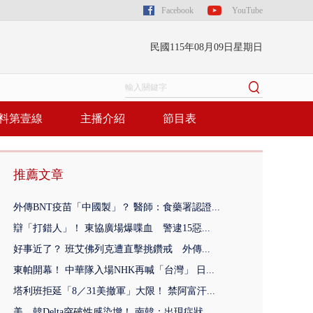
Facebook
YouTube
民國115年08月09日星期日
料第壹線
主播介紹
節目表
推薦文章
外傳BNT疫苗「中國製」？ 醫師：食藥署認證...
辯「打錯人」！ 東協廣場爆喋血 警逮15惡...
好事近了？ 班艾佛列克遭直擊挑鑽戒 外傳...
東帕開幕！ 中華隊入場NHK再喊「台灣」 日...
塔利班拒延「8／31美撤軍」大限！ 禁阿富汗...
美、韓Delta突破性感染增！ 南韓：出現症狀...