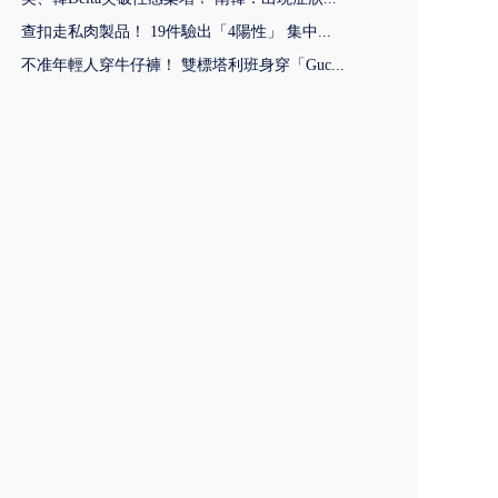
查扣走私肉製品！ 19件驗出「4陽性」 集中...
不准年輕人穿牛仔褲！ 雙標塔利班身穿「Guc...