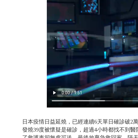
颱風亂金門航
日本疫情日益延燒，已經連續6天單日確診破2
發燒39度被懷疑是確診，超過4小時都找不到醫
了救護車卻無處可送，最後放棄急救回家，隔