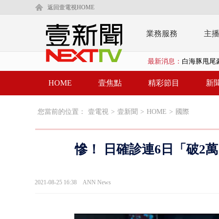
返回壹電視HOME
業務服務
主
最新消息：
白海豚甩尾豪
白海豚沒放
HOME
壹焦點
精彩節目
新
大貨車疲駕
您當前的位置：
壹電視
>
壹新聞
>
HOME
>
國際
白海豚雨彈炸
【新聞一點靈
慘！ 日確診連6日「破2
漢光演練「防
漢光演習出槌
2021-08-25 16:38
ANN News
慈濟遭詐10
白海豚挾暴雨