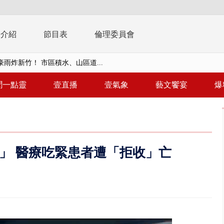
播介紹
節目表
倫理委員會
雨炸新竹！ 市區積水、山區道...
假惹怨 蔣萬安挨轟稱「沒發陸警...
聞一點靈
壹直播
壹氣象
藝文饗宴
爆
又吸毒逆向撞 小客車被撞爛駕駛...
台釀「水漂效應」 三招自保可...
】里長參選人竟肇逃！ 連撞2車...
萬」 醫療吃緊患者遭「拒收」亡
毒戰」模擬桃煉油廠遭襲！ 出...
！ 20多枚榴彈砲「掉彈」軍人...
億！ 綠要藍白道歉 柯文哲再罵...
！ 中正紀念堂現「雨瀑階梯」 ...