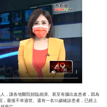
班！ 候補返台等一整夜 翁暴...
萬人，讓各地醫院頻臨崩潰。甚至有腦出血患者，因為
院，最後不幸過世。還有一名55歲確診患者，已經上
天就死亡。