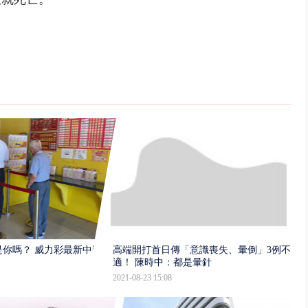
你嗎？ 威力彩最新中獎
高端開打首日傳「意識喪失、暈倒」3例不
適！ 陳時中：都是暈針
2021-08-23 15:08