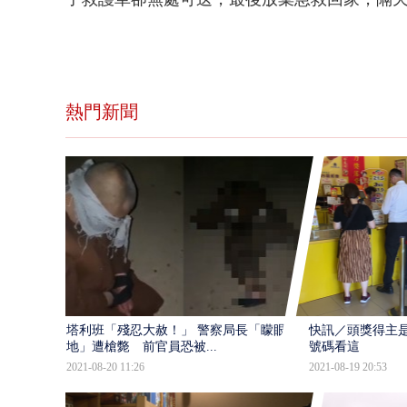
熱門新聞
塔利班「殘忍大赦！」 警察局長「矇眼跪
快訊／頭獎得主是
地」遭槍斃 前官員恐被...
號碼看這
2021-08-20 11:26
2021-08-19 20:53