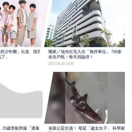
天府少年團」出道 陸官
獨家／瑞光社宅入住「無停車位」 700多
瘋了」
名住戶怒：每天找臨停！
2021-08-20 14:50
 29歲滑板男爆「運毒」
未跟公鯊住過！ 母鯊「處女生子」 科學家