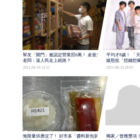
幫友「開門」被認定營業罰6萬！ 桌遊店
平均才8歲！ 「
老闆：逼人民走上絕路？
媒怒批「想錢想
2021-08-19 14:52
2021-08-24 18:03
無限量供應沒了！ 好市多「醬料新包裝」
獨家／曾獲獎項！