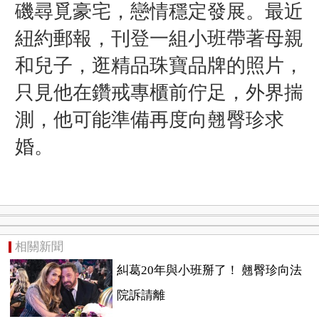
磯尋覓豪宅，戀情穩定發展。最近
紐約郵報，刊登一組小班帶著母親
和兒子，逛精品珠寶品牌的照片，
只見他在鑽戒專櫃前佇足，外界揣
測，他可能準備再度向翹臀珍求
婚。
相關新聞
糾葛20年與小班掰了！ 翹臀珍向法
院訴請離