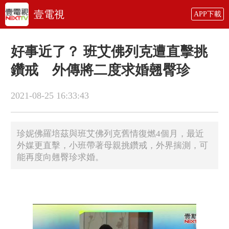
壹電視
APP下載
好事近了？ 班艾佛列克遭直擊挑
鑽戒 外傳將二度求婚翹臀珍
2021-08-25 16:33:43
珍妮佛羅培茲與班艾佛列克舊情復燃4個月，最近
外媒更直擊，小班帶著母親挑鑽戒，外界揣測，可
能再度向翹臀珍求婚。