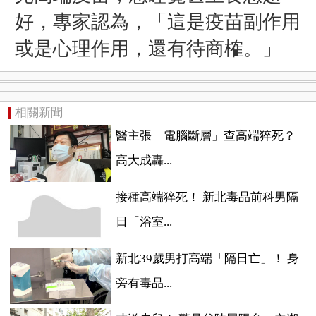
好，專家認為，「這是疫苗副作用
或是心理作用，還有待商榷。」
相關新聞
醫主張「電腦斷層」查高端猝死？
高大成轟...
接種高端猝死！ 新北毒品前科男隔
日「浴室...
新北39歲男打高端「隔日亡」！ 身
旁有毒品...