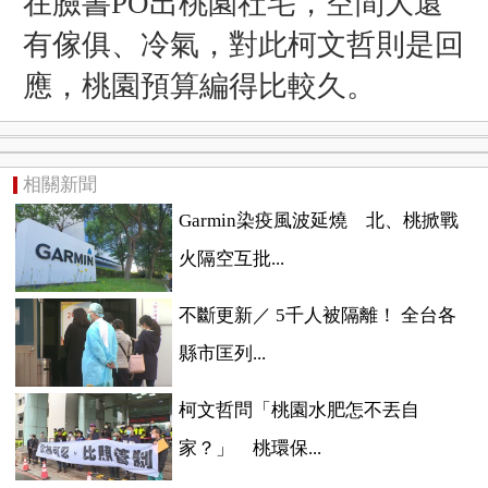
在臉書PO出桃園社宅，空間大還
有傢俱、冷氣，對此柯文哲則是回
應，桃園預算編得比較久。
相關新聞
Garmin染疫風波延燒 北、桃掀戰
火隔空互批...
不斷更新／ 5千人被隔離！ 全台各
縣市匡列...
柯文哲問「桃園水肥怎不丟自
家？」 桃環保...