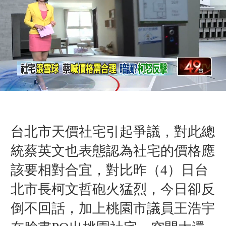
台北市天價社宅引起爭議，對此總
統蔡英文也表態認為社宅的價格應
該要相對合宜，對比昨（4）日台
北市長柯文哲砲火猛烈，今日卻反
倒不回話，加上桃園市議員王浩宇