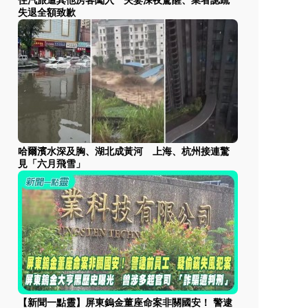
住汽旅遭其他房客闖入 夫妻深夜驚醒、業者認疏
失退全額致歉
哈爾濱水深及胸、湖北成黃河 上海、杭州接連驚
見「六月飛雪」
【新聞一點靈】屏東鎢金董座命案非關國安！ 警逮