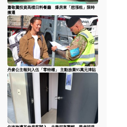
蕭敬騰投資高檔日料餐廳 爆房東「想漲租」限時
搬遷
丹麥公主報到入伍「零特權」 主動放棄95萬元津貼