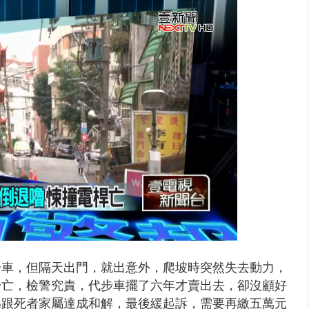
步車，但隔天出門，就出意外，爬坡時突然失去動力，
身亡，檢警究責，代步車擺了六年才賣出去，卻沒顧好
為跟死者家屬達成和解，最後緩起訴，需要再繳五萬元