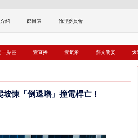
播介紹
節目表
倫理委員會
聞一點靈
壹直播
壹氣象
藝文饗宴
爆
爬坡悚「倒退嚕」撞電桿亡！