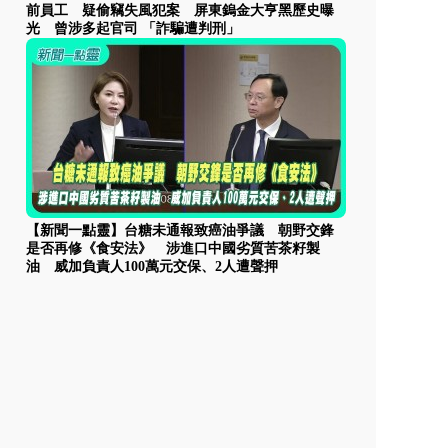
前員工 疑偷竊失風犯案 屏東鎢金大亨黑歷史曝
光 曾涉多起官司 「詐騙遭判刑」
【新聞一點靈】台糖未通報致癌油爭議 朝野交鋒
是否再修《食安法》 涉進口中國劣質苦茶籽製
油 威加負責人100萬元交保、2人遭聲押