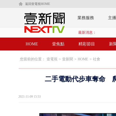
返回壹電視HOME
業務服務
主
最新消息：
HOME
壹焦點
精彩節目
新
您當前的位置：
壹電視
>
壹新聞
>
HOME
>
社會
二手電動代步車奪命 
2021-11-09 15:53