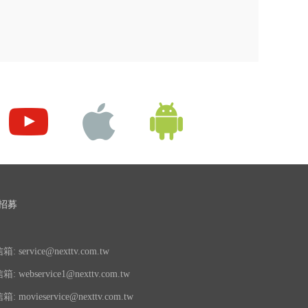
招募
 service@nexttv.com.tw
 webservice1@nexttv.com.tw
 movieservice@nexttv.com.tw