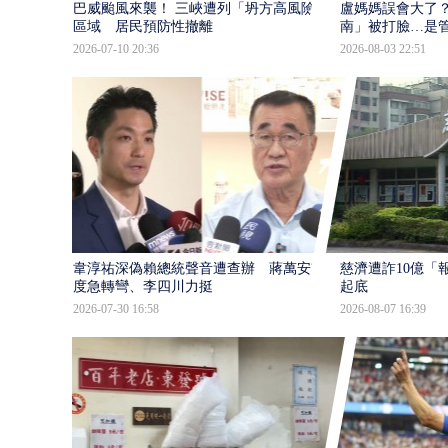
巴威颱風來襲！ 三峽遭列「坍方高風險」
盧媽媽誤會大了？
區域 居民預防性撤離
南」被打臉…是
2026-07-10 20:36
2026-08-03 22:51
韋淳祐深偽賴總統聲音遭查辦 蔣萬安態
慈濟遭詐10億「
度急轉彎、李四川力挺
起底
2026-07-30 16:58
2026-08-07 16:39