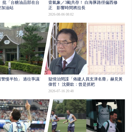
 批「台糖油品部在台
壹氣象／3颱共存！ 白海豚路徑偏西修
管加油站
正 影響時間將拉長
2026-08-06 08:02
報警慢半拍」 過往爭議遭
疑情治間諜「佈建人員支津名冊」赫見黃
偉哲！ 沈榮欽：曾是抓耙
2026-07-16 20:48