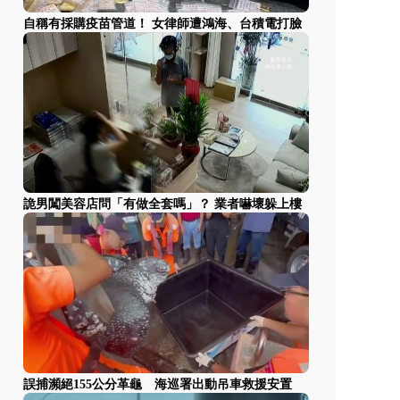
自稱有採購疫苗管道！ 女律師遭鴻海、台積電打臉
詭男闖美容店問「有做全套嗎」？ 業者嚇壞躲上樓
誤捕瀕絕155公分革龜 海巡署出動吊車救援安置