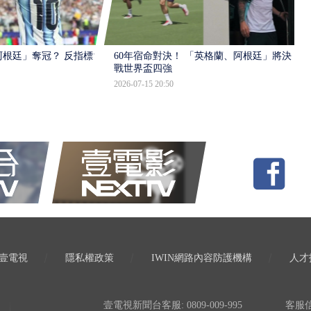
根廷」奪冠？ 反指標大
60年宿命對決！ 「英格蘭、阿根廷」將決
戰世界盃四強
2026-07-15 20:50
壹電視
隱私權政策
IWIN網路內容防護機構
人才
壹電視新聞台客服: 0809-009-995
客服信箱: