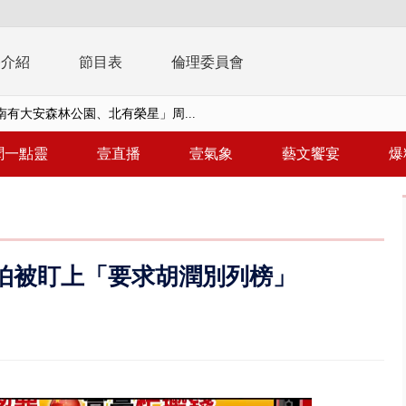
播介紹
節目表
倫理委員會
南有大安森林公園、北有榮星」周...
子撞車拒檢「油門一催」警察狂...
聞一點靈
壹直播
壹氣象
藝文饗宴
爆
天 海軍近岸防禦演練 賴總統...
濟疫苗轟中央 謝金河：顛倒黑白...
復原神速 拄拐杖後竟能蹦蹦跳跳
怕被盯上「要求胡潤別列榜」
兩度實彈演練！ 中國藉颱風侵台...
流發威！ 陽明山遊客雨傘「被...
「台灣不是國家」轟綠街頭混混？...
未來帳戶」三讀 行政院：編預算...