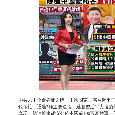
【新聞一點靈
Loaded
:
Unmute
31.85%
中共六中全會召開之際，中國國家主席習近平
也很忙，通過3種主要途徑，逃避習近平力推的
套現，就連近來胡潤公佈中國前100富豪榜單