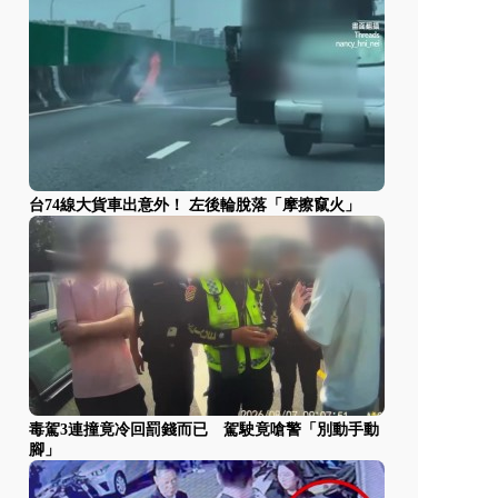
台74線大貨車出意外！ 左後輪脫落「摩擦竄火」
毒駕3連撞竟冷回罰錢而已 駕駛竟嗆警「別動手動
腳」