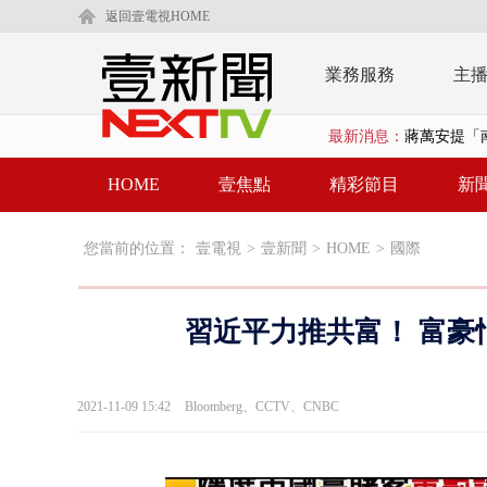
返回壹電視HOME
業務服務
主
最新消息：
蔣萬安提「
又毒駕！ 男
HOME
壹焦點
精彩節目
新
漢光演習第4
您當前的位置：
壹電視
>
壹新聞
>
HOME
>
國際
蔣萬安為慈
柯文哲腳傷
習近平力推共富！ 富豪
金防部8小時
白海豚外圍環
2021-11-09 15:42
Bloomberg、CCTV、CNBC
鄭麗文驚語
在野黨推「