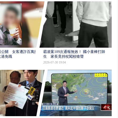
男公關 女客遭詐百萬提
霸凌案109次通報無效！ 國小童棒打師
大過免職
生 家長竟持杖闖校嗆聲
2026-07-30 19:04