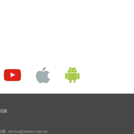
招募
 service@nexttv.com.tw