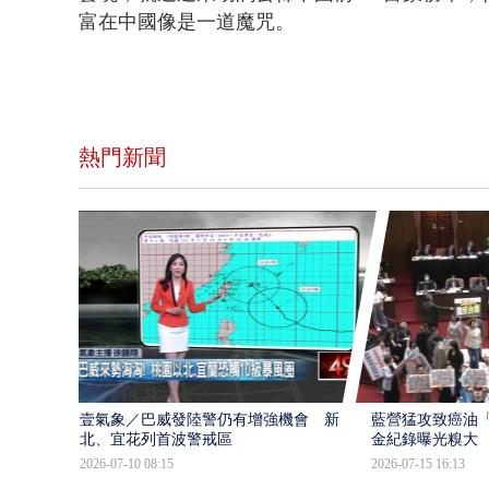
富在中國像是一道魔咒。
熱門新聞
壹氣象／巴威發陸警仍有增強機會 新
藍營猛攻致癌油
北、宜花列首波警戒區
金紀錄曝光糗大
2026-07-10 08:15
2026-07-15 16:13