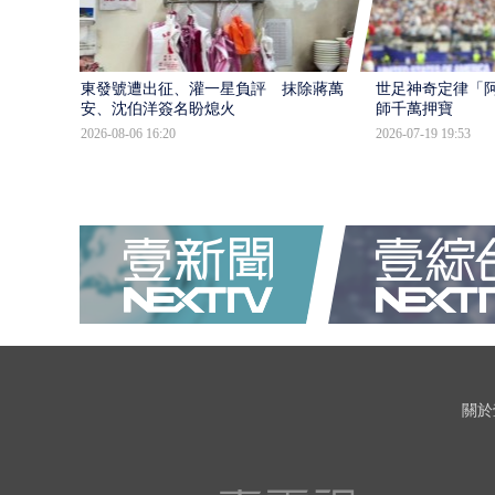
東發號遭出征、灌一星負評 抹除蔣萬
世足神奇定律「阿
安、沈伯洋簽名盼熄火
師千萬押寶
2026-08-06 16:20
2026-07-19 19:53
關於