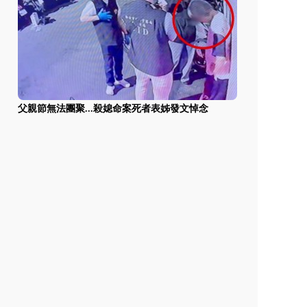
父親節無法團聚...殺媳命案死者表姊發文悼念