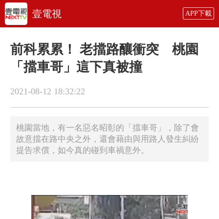
壹電視
APP下載
前科累累！ 老擋路釀衝突 桃園
「擋車哥」這下真被撞
2021-08-12 18:32:22
桃園當地，有一名惡名昭彰的「擋車哥」，除了會
故意擋在路中央之外，還會藉由與用路人發生糾紛
提告求償，如今真的碰到車禍意外。