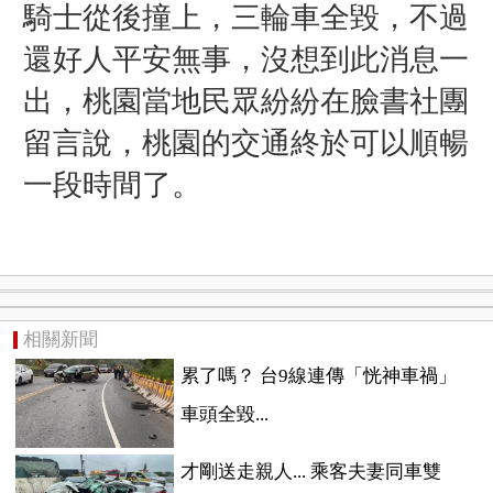
騎士從後撞上，三輪車全毀，不過
還好人平安無事，沒想到此消息一
出，桃園當地民眾紛紛在臉書社團
留言說，桃園的交通終於可以順暢
一段時間了。
相關新聞
累了嗎？ 台9線連傳「恍神車禍」
車頭全毀...
才剛送走親人... 乘客夫妻同車雙