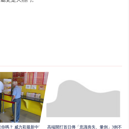
你嗎？ 威力彩最新中獎
高端開打首日傳「意識喪失、暈倒」3例不