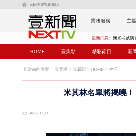
返回壹電視HOME
業務服務
主
漢光42號
最新消息：
暗網買500
HOME
壹焦點
精彩節目
新
貨車鬼切釀
白海豚逼近.
您當前的位置：
壹電視
>
壹新聞
>
HOME
>
生活
利慾薰心！ 
早餐店放迷你
米其林名單將揭曉！
賴清德「0看
EZ WAY
2021-08-25 17:20
救生員大武崙