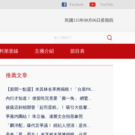
Facebook
YouTube
民國115年08月06日星期四
料第壹線
主播介紹
節目表
推薦文章
【新聞一點靈】米其林名單將揭曉！「台菜PK...
內行才知道！ 便當吃完竟要「撕一角」 網驚...
披薩店斜槓開發「起司蛋糕」！ 吸引大批饕...
爭黨內團結！ 朱立倫、連勝文合拍形象照
「麟洋配」爆代言爭議！ 經紀人澄清：是肖...
美食「星」霸主！ 米其林名單將揭曉 台菜...