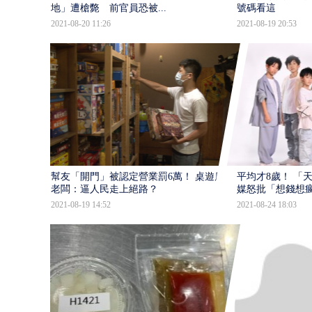
地」遭槍斃 前官員恐被...
號碼看這
2021-08-20 11:26
2021-08-19 20:53
幫友「開門」被認定營業罰6萬！ 桌遊店
平均才8歲！ 「
老闆：逼人民走上絕路？
媒怒批「想錢想
2021-08-19 14:52
2021-08-24 18:03