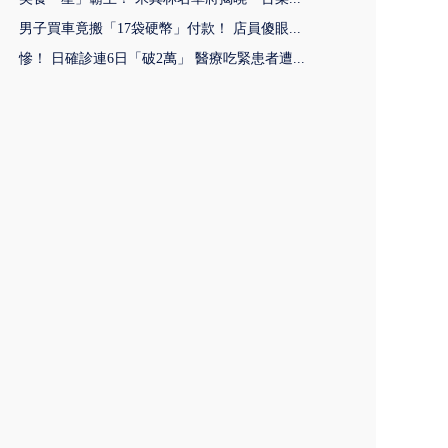
男子買車竟搬「17袋硬幣」付款！ 店員傻眼...
慘！ 日確診連6日「破2萬」 醫療吃緊患者遭...