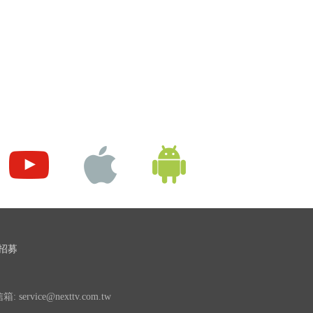
招募
 service@nexttv.com.tw