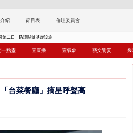
播介紹
節目表
倫理委員會
演習第二日 防護關鍵基礎設施
0萬筆個資！ 網軍洩密中共遭起訴...
聞一點靈
壹直播
壹氣象
藝文饗宴
爆
禍 砂石車為閃避悚撞4車釀3傷
..北市「颱風整備假」？ 蔣萬安...
美女律師涉龐大洗錢鏈 通緝港...
拒馬「只有始源可以停」 他真...
 「台菜餐廳」摘星呼聲高
稿」嗆爆盧秀燕 2028總統戰提...
個資爭議 連戰媳婦轟財政部不負責任
戲水失蹤！ 搜救艇翻覆4警消落...