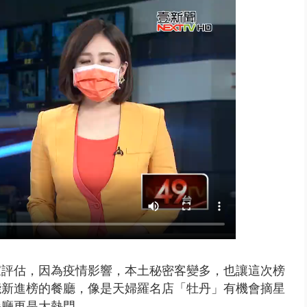
0.8億」 名律師聯手掮客騙買「B...
專家評估，因為疫情影響，本土秘密客變多，也讓這次榜
能新進榜的餐廳，像是天婦羅名店「牡丹」有機會摘星
餐廳更是大熱門。