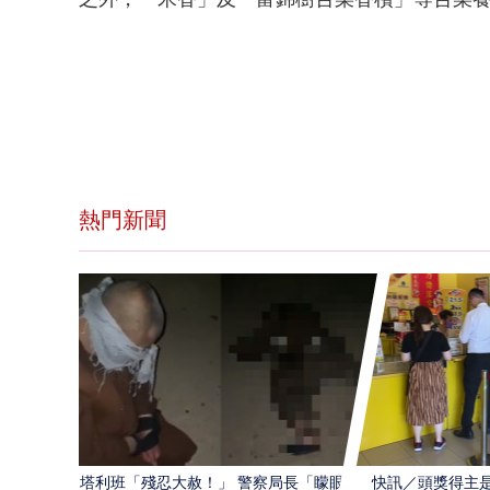
熱門新聞
塔利班「殘忍大赦！」 警察局長「矇眼跪
快訊／頭獎得主是