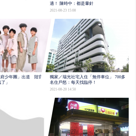
適！ 陳時中：都是暈針
2021-08-23 15:08
天府少年團」出道 陸官
獨家／瑞光社宅入住「無停車位」 700多
瘋了」
名住戶怒：每天找臨停！
2021-08-20 14:50