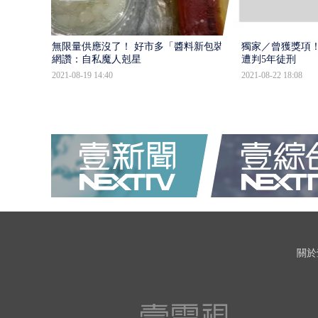
無限量供應沒了！ 好市多「醬料新包裝」
獨家／曾獲獎項！
網讚：自私魔人剋星
遭判5年徒刑
2021-08-19 14:40
2021-08-22 18:08
關於