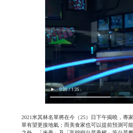
狠詐慈濟「1
2021米其林名單將在今（25）日下午揭曉，
單有望更接地氣；而美食家也可以提前預測可
之外，「米香」及「富錦樹台菜香檳」等台菜