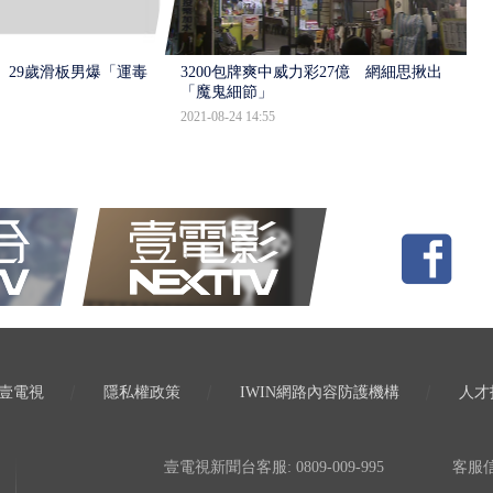
 29歲滑板男爆「運毒」
3200包牌爽中威力彩27億 網細思揪出
「魔鬼細節」
2021-08-24 14:55
壹電視
隱私權政策
IWIN網路內容防護機構
人才
壹電視新聞台客服: 0809-009-995
客服信箱: