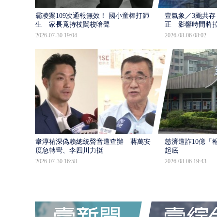
霸凌案109次通報無效！ 國小童棒打師
壹氣象／3颱共存
生 家長竟持杖闖校嗆聲
正 影響時間將
2026-07-30 19:04
2026-08-06 08:02
韋淳祐深偽賴總統聲音遭查辦 蔣萬安態
慈濟遭詐10億「
度急轉彎、李四川力挺
起底
2026-07-30 16:58
2026-08-06 19:43