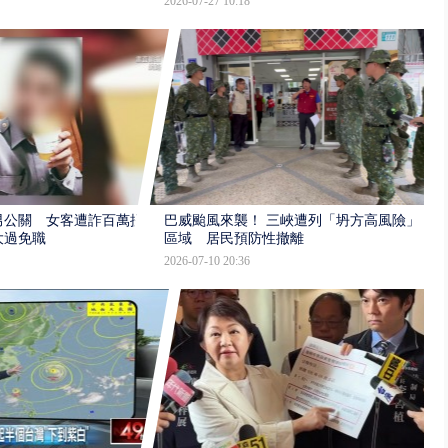
2026-07-27 10:18
男公關 女客遭詐百萬提
巴威颱風來襲！ 三峽遭列「坍方高風險」
大過免職
區域 居民預防性撤離
2026-07-10 20:36