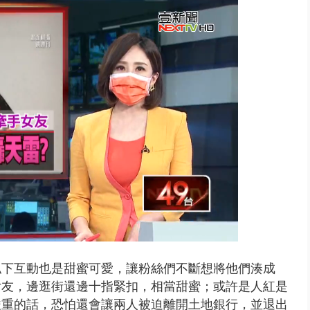
轉」回應725遊行民調 沈伯洋...
私下互動也是甜蜜可愛，讓粉絲們不斷想將他們湊成
女友，邊逛街還邊十指緊扣，相當甜蜜；或許是人紅是
嚴重的話，恐怕還會讓兩人被迫離開土地銀行，並退出