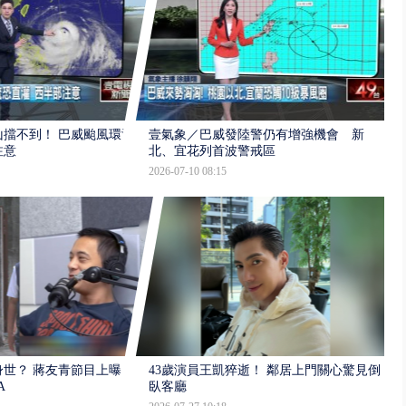
擋不到！ 巴威颱風環流
壹氣象／巴威發陸警仍有增強機會 新
注意
北、宜花列首波警戒區
2026-07-10 08:15
世？ 蔣友青節目上曝：
43歲演員王凱猝逝！ 鄰居上門關心驚見倒
A
臥客廳