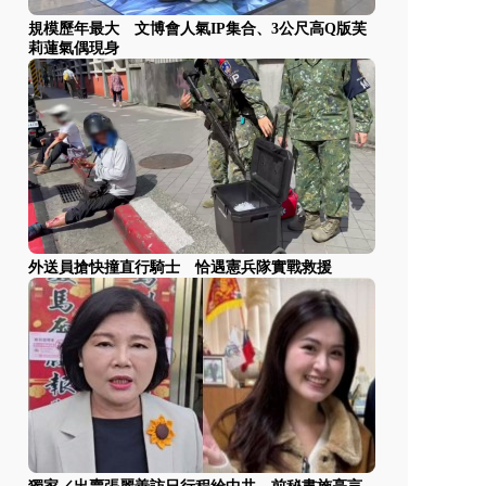
規模歷年最大 文博會人氣IP集合、3公尺高Q版芙
莉蓮氣偶現身
外送員搶快撞直行騎士 恰遇憲兵隊實戰救援