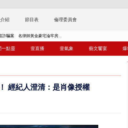
播介紹
節目表
倫理委員會
苗詐騙案 名律師黃金豪宅淪牢房...
周末影響最劇 中部以北紫爆、氣...
聞一點靈
壹直播
壹氣象
藝文饗宴
爆
真相大白 陳時中終獲公道：當時...
 文博會人氣IP集合、3公尺高Q...
撞直行騎士 恰遇憲兵隊實戰救援
！ 經紀人澄清：是肖像授權
晨火警 現場傳爆炸聲、72歲屋...
靈】慈濟採購疫苗詐騙案 名律師...
 宜蘭漁民緊綁漁船防颱、無法出...
詐10.6億…陳時中籲道歉！ 蔣嘴...