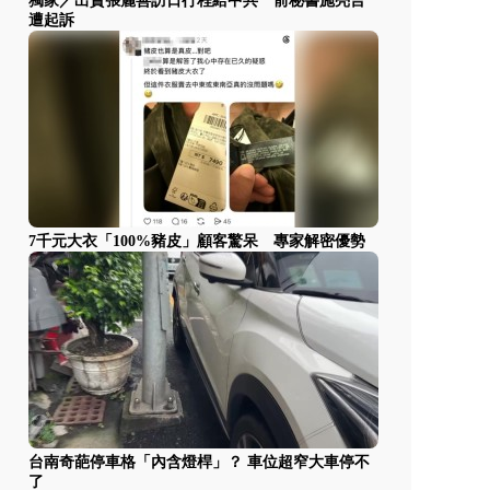
獨家／出賣張麗善訪日行程給中共 前秘書施亮言
遭起訴
7千元大衣「100%豬皮」顧客驚呆 專家解密優勢
台南奇葩停車格「內含燈桿」？ 車位超窄大車停不
了