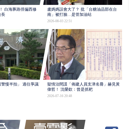
！ 白海豚路徑偏西修
盧媽媽誤會大了？ 批「台糖油品部在台
拉長
南」被打臉…是管加油站
2026-08-03 22:51
報警慢半拍」 過往爭議遭
疑情治間諜「佈建人員支津名冊」赫見黃
偉哲！ 沈榮欽：曾是抓耙
2026-07-16 20:48