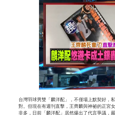
蔣萬安「大迴
Loaded
:
Unmute
28.19%
台灣羽球男雙「麟洋配」，不僅場上默契好，
對。但現在有週刊直擊，王齊麟與神祕的正宮
非多，日前「麟洋配」居然爆出了代言爭議，