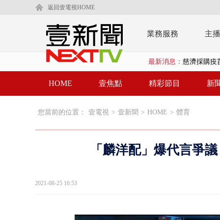
返回壹電視HOME
業務服務
主
最新消息：
慈濟採購疫
中颱白海豚
HOME
壹焦點
精彩節目
新
慈濟疫苗案
您當前的位置：
壹電視
>
壹新聞
>
HOME
>
體育
規模歷年最大
外送員搶快
「麟洋配」爆代言爭議
台中水電行清
【新聞一點
2021-08-25 16:53
白海豚逼近
慈濟購BNT遭