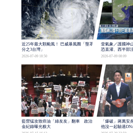
近25年最大顆颱風！ 巴威暴風圈「壟罩4
壹氣象／護國神山
分之3台灣」
恐直灌、西半部
2026-07-09 18:50
2026-07-09 08:09
藍營猛攻致癌油「綠友友」翻車 政治獻
「爆破」蔣萬安身
金紀錄曝光糗大
他沒一起驗過DN