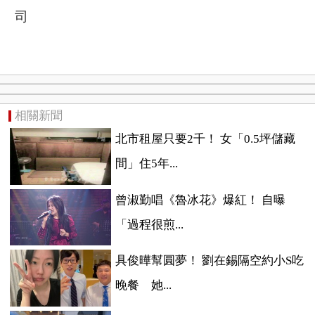
司
相關新聞
北市租屋只要2千！ 女「0.5坪儲藏
間」住5年...
曾淑勤唱《魯冰花》爆紅！ 自曝
「過程很煎...
具俊曄幫圓夢！ 劉在錫隔空約小S吃
晚餐 她...