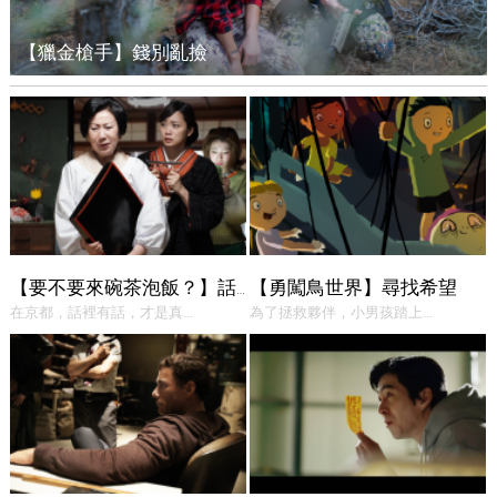
【獵金槍手】錢別亂撿
【勇闖鳥世界】尋找希望
【要不要來碗茶泡飯？】話中有話
在京都，話裡有話，才是真...
為了拯救夥伴，小男孩踏上...