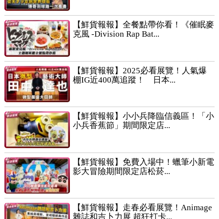
【鮮貨報報】全餐點帶你看！《催眠麥
克風 -Division Rap Bat...
【鮮貨報報】2025必看展覽！人氣爆
棚IG近400萬追蹤！ 日本...
【鮮貨報報】小小兵降臨信義區！「小
小兵香蕉節」期間限定店...
【鮮貨報報】免費入場中！蠟筆小新電
影大冒險期間限定店松菸...
【鮮貨報報】走春必看展覽！Animage
雜誌和吉卜力展 超狂打卡...