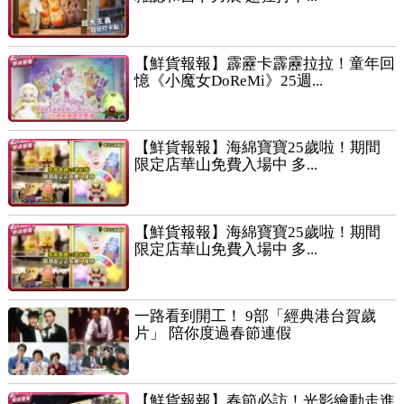
【鮮貨報報】霹靂卡霹靂拉拉！童年回
憶《小魔女DoReMi》25週...
【鮮貨報報】海綿寶寶25歲啦！期間
限定店華山免費入場中 多...
【鮮貨報報】海綿寶寶25歲啦！期間
限定店華山免費入場中 多...
一路看到開工！ 9部「經典港台賀歲
片」 陪你度過春節連假
【鮮貨報報】春節必訪！光影繪動走進