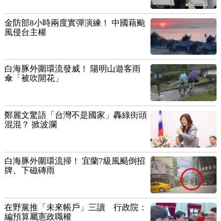
金防部8小時兩度實彈演練！ 中國藉颱
風侵台主權
白海豚外圍環流發威！ 陽明山遊客雨
傘「被吹開花」
鄭麗文驚語「台灣不是國家」轟綠街頭
混混？ 掀波瀾
白海豚外圍環流掃！ 宜蘭7級風颳倒招
牌、下磁磚雨
在野黨推「未來帳戶」三讀 行政院：
編預算屬憲政職權