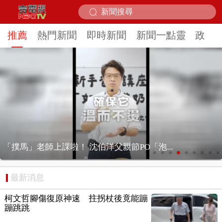
推薦
熱門新聞
即時新聞
新聞一點靈
政治
獨家／ 強風釀禍！ 喜來登飯店圍籬砸傷人、...
最新消息
柯文哲腳傷復原神速 拄拐杖後竟能蹦
蹦跳跳