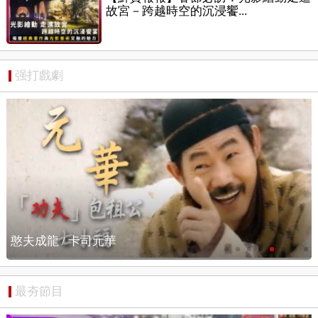
故宮－跨越時空的沉浸饗...
强打戲劇
憨夫成龍 / 搶先看
最夯節目