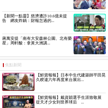
【新聞一點靈】慈濟遭詐10.6億未提
告 網友炸鍋：財報怎過的...
蔣萬安提「南有大安森林公園、北有榮
星」周軒酸：拿黃大洲講...
焦點新聞
【鮮貨報報】日本中生代建築師平田晃
久睽違六年再度來台展出...
【鮮貨報報】戴資穎選手生涯致敬展
從天才少女到世界球后 ...