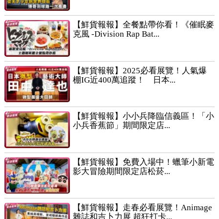
【鮮貨報報】全餐點帶你看！《催眠麥
克風 -Division Rap Bat...
【鮮貨報報】2025必看展覽！人氣爆
棚IG近400萬追蹤！ 日本...
【鮮貨報報】小小兵降臨信義區！「小
小兵香蕉節」期間限定店...
【鮮貨報報】免費入場中！蠟筆小新電
影大冒險期間限定店松菸...
【鮮貨報報】走春必看展覽！Animage
雜誌和吉卜力展 超狂打卡...