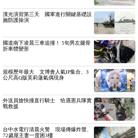
漢光演習第三天 國軍進行關鍵基礎設
施防護操演
國道南下凌晨三車追撞！ 5旬男左腿骨
折車體變形
規模歷年最大 文博會人氣IP集合、3
公尺高Q版芙莉蓮氣偶現身
外送員搶快撞直行騎士 恰遇憲兵隊實
戰救援
台中水電行清晨火警 現場傳爆炸聲、
72歲屋主妻一度困3樓