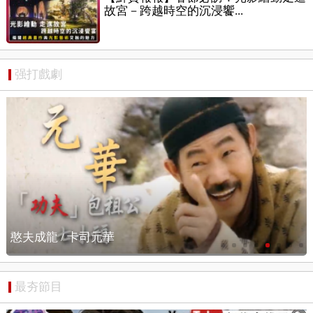
故宮－跨越時空的沉浸饗...
强打戲劇
憨夫成龍 / 搶先看
最夯節目