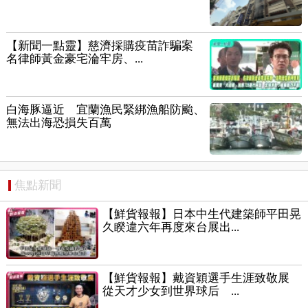
【新聞一點靈】慈濟採購疫苗詐騙案
名律師黃金豪宅淪牢房、...
白海豚逼近 宜蘭漁民緊綁漁船防颱、
無法出海恐損失百萬
焦點新聞
【鮮貨報報】日本中生代建築師平田晃
久睽違六年再度來台展出...
【鮮貨報報】戴資穎選手生涯致敬展
從天才少女到世界球后 ...