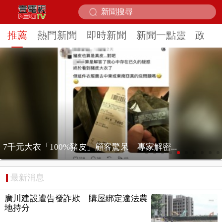
推薦
熱門新聞
即時新聞
新聞一點靈
政治
涉詐慈濟10.8億！ 美女律政商人脈廣、生活...
最新消息
廣川建設遭告發詐欺 購屋綁定違法農
地持分