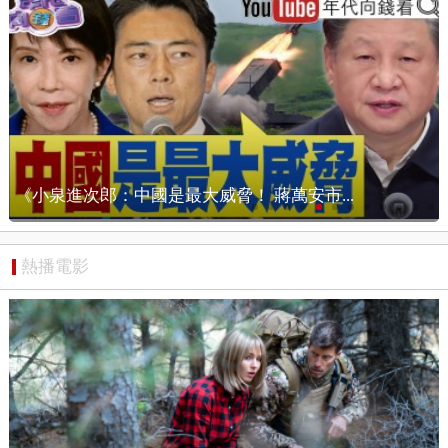
【狠狠抖內幕】選戰倒數115天！沈伯洋掃街...
熱播電影