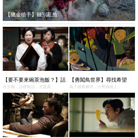
【獵金槍手】錢別亂撿
【勇闖鳥世界】尋找希望
【要不要來碗茶泡飯？】話中有話
在京都，話裡有話，才是真...
為了拯救夥伴，小男孩踏上...