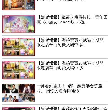
【鮮貨報報】霹靂卡霹靂拉拉！童年回
憶《小魔女DoReMi》25週...
【鮮貨報報】海綿寶寶25歲啦！期間
限定店華山免費入場中 多...
【鮮貨報報】海綿寶寶25歲啦！期間
限定店華山免費入場中 多...
一路看到開工！ 9部「經典港台賀歲
片」 陪你度過春節連假
【鮮貨報報】春節必訪！光影繪動走進