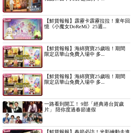
【鮮貨報報】霹靂卡霹靂拉拉！童年回
憶《小魔女DoReMi》25週...
【鮮貨報報】海綿寶寶25歲啦！期間
限定店華山免費入場中 多...
【鮮貨報報】海綿寶寶25歲啦！期間
限定店華山免費入場中 多...
一路看到開工！ 9部「經典港台賀歲
片」 陪你度過春節連假
【鮮貨報報】春節必訪！光影繪動走進