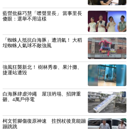
藍營批蘇巧慧「噤聲里長」 當事里長
傻眼：選舉不用這樣
「蜘蛛人抵抗白海豚」遭消氣！ 大稻
埕蜘蛛人氣球不敵強風
強風狂襲新北！ 樹林秀泰、果汁攤、
捷運站遭毀
白海豚肆虐沖繩 屋頂坍塌、招牌重
砸、4萬戶停電
柯文哲腳傷復原神速 拄拐杖後竟能蹦
蹦跳跳