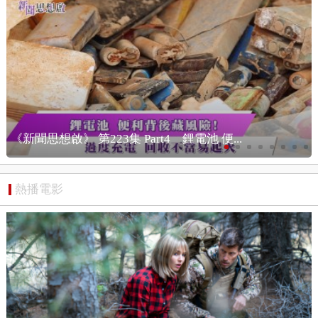
《新聞思想啟》 第223集 消費陷阱 電池危
熱播電影