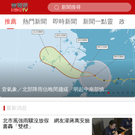
推薦
熱門新聞
即時新聞
新聞一點靈
政治
未戴安全帽被攔！ 朋友掛保證「沒喝酒」酒...
最新消息
北市風強雨驟沒放假 網友灌蔣萬安臉
書轟「雙標」