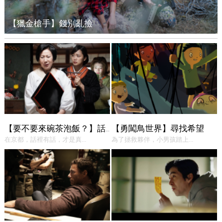
【獵金槍手】錢別亂撿
【勇闖鳥世界】尋找希望
【要不要來碗茶泡飯？】話中有話
在京都，話裡有話，才是真...
為了拯救夥伴，小男孩踏上...