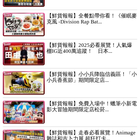
【鮮貨報報】全餐點帶你看！《催眠麥
克風 -Division Rap Bat...
【鮮貨報報】2025必看展覽！人氣爆
棚IG近400萬追蹤！ 日本...
【鮮貨報報】小小兵降臨信義區！「小
小兵香蕉節」期間限定店...
【鮮貨報報】免費入場中！蠟筆小新電
影大冒險期間限定店松菸...
【鮮貨報報】走春必看展覽！Animage
雜誌和吉卜力展 超狂打卡...