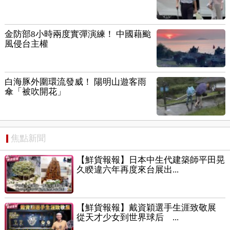
金防部8小時兩度實彈演練！ 中國藉颱
風侵台主權
白海豚外圍環流發威！ 陽明山遊客雨
傘「被吹開花」
焦點新聞
【鮮貨報報】日本中生代建築師平田晃
久睽違六年再度來台展出...
【鮮貨報報】戴資穎選手生涯致敬展
從天才少女到世界球后 ...