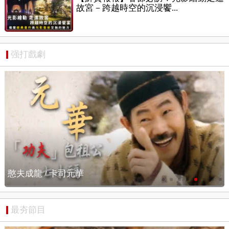
故宮－跨越時空的沉浸饗...
强打戲劇
憨夫成龍 / 搶先看
最夯節目