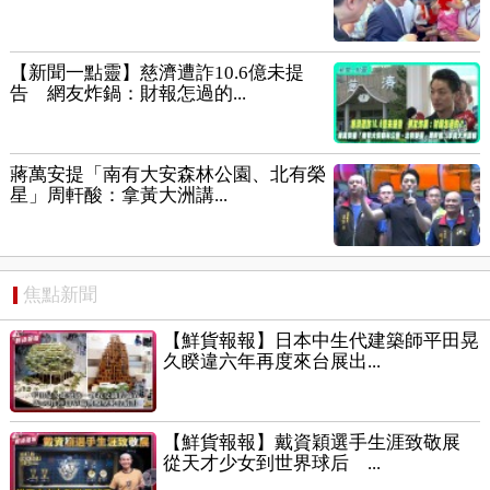
【新聞一點靈】慈濟遭詐10.6億未提
告 網友炸鍋：財報怎過的...
蔣萬安提「南有大安森林公園、北有榮
星」周軒酸：拿黃大洲講...
焦點新聞
【鮮貨報報】日本中生代建築師平田晃
久睽違六年再度來台展出...
【鮮貨報報】戴資穎選手生涯致敬展
從天才少女到世界球后 ...