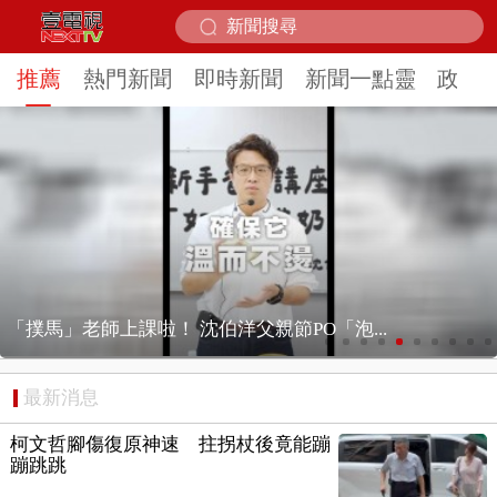
推薦
熱門新聞
即時新聞
新聞一點靈
政治
獨家／ 強風釀禍！ 喜來登飯店圍籬砸傷人、...
最新消息
柯文哲腳傷復原神速 拄拐杖後竟能蹦
蹦跳跳