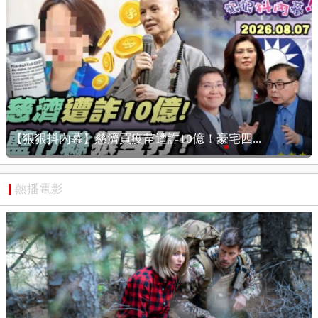
《川普:共產主義是美國最大威脅!蘇姿丰:AMD...
熱播電影