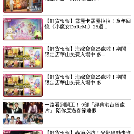
【鮮貨報報】霹靂卡霹靂拉拉！童年回
憶《小魔女DoReMi》25週...
【鮮貨報報】海綿寶寶25歲啦！期間
限定店華山免費入場中 多...
【鮮貨報報】海綿寶寶25歲啦！期間
限定店華山免費入場中 多...
一路看到開工！ 9部「經典港台賀歲
片」 陪你度過春節連假
【鮮貨報報】春節必訪！光影繪動走進