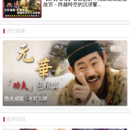
故宮－跨越時空的沉浸饗...
强打戲劇
憨夫成龍 / 搶先看
最夯節目