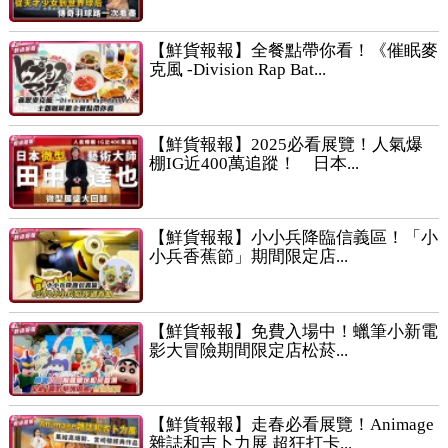
【鮮貨報報】全餐點帶你看！《催眠麥
克風 -Division Rap Bat...
【鮮貨報報】2025必看展覽！人氣爆
棚IG近400萬追蹤！ 日本...
【鮮貨報報】小小兵降臨信義區！「小
小兵香蕉節」期間限定店...
【鮮貨報報】免費入場中！蠟筆小新電
影大冒險期間限定店松菸...
【鮮貨報報】走春必看展覽！Animage
雜誌和吉卜力展 超狂打卡...