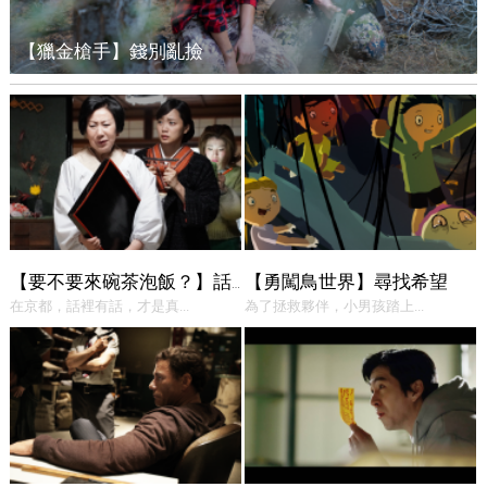
【獵金槍手】錢別亂撿
【勇闖鳥世界】尋找希望
【要不要來碗茶泡飯？】話中有話
在京都，話裡有話，才是真...
為了拯救夥伴，小男孩踏上...