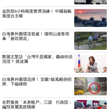
金防部8小時兩度實彈演練！ 中國藉颱
風侵台主權
白海豚外圍環流發威！ 陽明山遊客雨
傘「被吹開花」
鄭麗文驚語「台灣不是國家」轟綠街頭
混混？ 掀波瀾
白海豚外圍環流掃！ 宜蘭7級風颳倒招
牌、下磁磚雨
在野黨推「未來帳戶」三讀 行政院：
編預算屬憲政職權