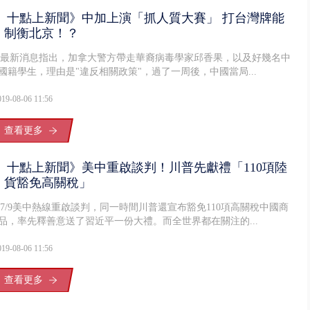
十點上新聞》中加上演「抓人質大賽」 打台灣牌能
制衡北京！？
最新消息指出，加拿大警方帶走華裔病毒學家邱香果，以及好幾名中
國籍學生，理由是"違反相關政策"，過了一周後，中國當局...
019-08-06 11:56
查看更多
十點上新聞》美中重啟談判！川普先獻禮「110項陸
貨豁免高關稅」
7/9美中熱線重啟談判，同一時間川普還宣布豁免110項高關稅中國商
品，率先釋善意送了習近平一份大禮。而全世界都在關注的...
019-08-06 11:56
查看更多