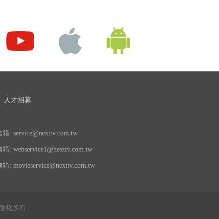
人才招募
 service@nexttv.com.tw
 webservice1@nexttv.com.tw
 movieservice@nexttv.com.tw
公司 版權所有