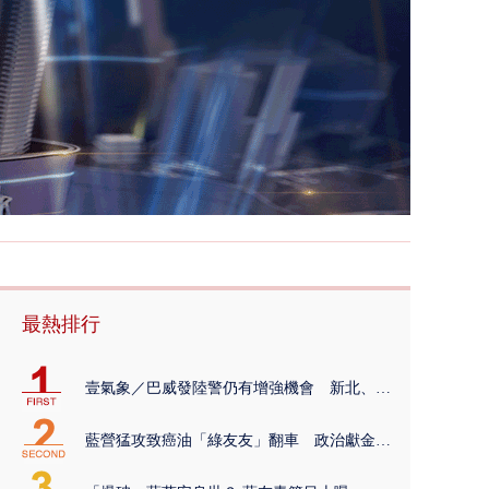
最熱排行
壹氣象／巴威發陸警仍有增強機會 新北、宜...
藍營猛攻致癌油「綠友友」翻車 政治獻金紀...