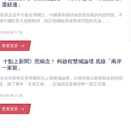
選錯邊」
香港反送中引發全球關注，中國要各國領袖別管自家的內政問題，不
過中國駐英大使劉曉明，批評英國政府就香港問題的言論，...
019-08-06 11:56
查看更多
十點上新聞》照稿念！ 柯啟程雙城論壇 底線「兩岸
一家親」
台北市長柯文哲率團前往上海雙城論壇，出發前拿出新聞稿全程照稿
念，除了重申「五個互相」，也強調這是兩岸唯一能正式溝...
019-08-06 11:56
查看更多