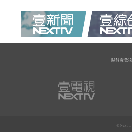
關於壹電視
©Next 