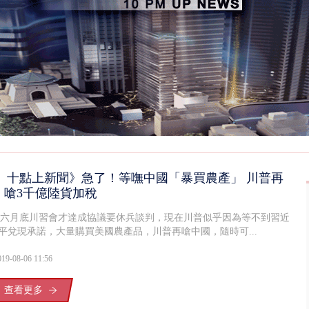
復原神速 拄拐杖後竟能蹦蹦跳跳
十點上新聞》急了！等嘸中國「暴買農產」 川普再
嗆3千億陸貨加稅
六月底川習會才達成協議要休兵談判，現在川普似乎因為等不到習近
平兌現承諾，大量購買美國農產品，川普再嗆中國，隨時可...
019-08-06 11:56
查看更多