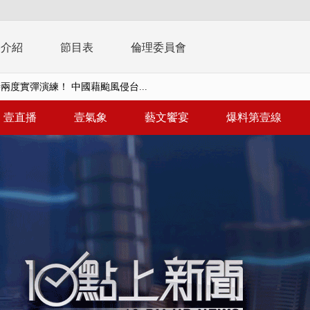
播介紹
節目表
倫理委員會
兩度實彈演練！ 中國藉颱風侵台...
流發威！ 陽明山遊客雨傘「被...
壹直播
壹氣象
藝文饗宴
爆料第壹線
「台灣不是國家」轟綠街頭混混？...
未來帳戶」三讀 行政院：編預算...
】慈濟遭詐10.6億未提告 網友...
南有大安森林公園、北有榮星」周...
子撞車拒檢「油門一催」警察狂...
天 海軍近岸防禦演練 賴總統...
濟疫苗轟中央 謝金河：顛倒黑白...