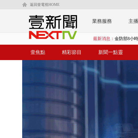
返回壹電視HOME
業務服務
主
最新消息：
金防部8小時
白海豚外圍環
壹焦點
精彩節目
新聞一點靈
鄭麗文驚語
在野黨推「
【新聞一點靈
蔣萬安提「
又毒駕！ 男
漢光演習第4
蔣萬安為慈