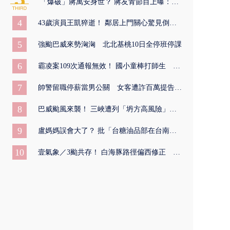
「爆破」蔣萬安身世？ 蔣友青節目上曝：他...
4
43歲演員王凱猝逝！ 鄰居上門關心驚見倒臥...
5
強颱巴威來勢洶洶 北北基桃10日全停班停課
6
霸凌案109次通報無效！ 國小童棒打師生 家...
7
帥警留職停薪當男公關 女客遭詐百萬提告、...
8
巴威颱風來襲！ 三峽遭列「坍方高風險」區...
9
盧媽媽誤會大了？ 批「台糖油品部在台南」...
10
壹氣象／3颱共存！ 白海豚路徑偏西修正 影...