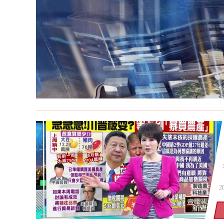
柯文哲腳傷
2