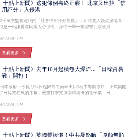
十點上新聞》逃犯條例壽終正寢！ 北京又出招「信
用評分」入侵港
2千萬支監視電眼的「社會信用評分制度」，即將要入侵港澳地區，
消息一出讓香港民眾人心惶惶，深怕一舉一動都被北京政府...
019-08-06 11:56
查看更多
十點上新聞》去年10月起積怨大爆炸...「日韓貿易
戰」開打！
日本政府下令從7月4日起限制向南韓出口3種半導體原料，正式揭開
了日韓貿易戰的序幕，嚴重打擊支撐南韓經濟的電子業，日...
019-08-06 11:56
查看更多
十點上新聞》英國聲援港！中共暴怒嗆「厚顏無恥、