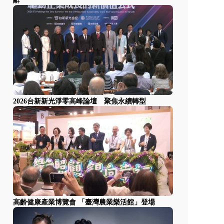
辭
2026台新新光淨零高峰論壇 聚焦永續轉型
高齡健康產業博覽會 「臺灣農業樂活館」登場