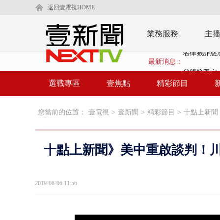
返回壹電視HOME
業務服務
主
最新消息：
父親節限定！
白海豚海警！
選戰專區
壹焦點
精彩節目
沖繩機場航班
您當前的位置：
壹電視
>
壹新聞
>
精彩節目
>
十點上新聞
泰國傳嚴重校
中聯毒油20
十點上新聞》美中重啟談判！川
BP出道10周
「吉伊卡哇
2019-08-06 11:56
「疫苗採購」
LaLapor