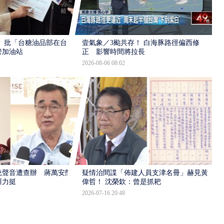
 批「台糖油品部在台
壹氣象／3颱共存！ 白海豚路徑偏西修
管加油站
正 影響時間將拉長
2026-08-06 08:02
統聲音遭查辦 蔣萬安態
疑情治間諜「佈建人員支津名冊」赫見黃
川力挺
偉哲！ 沈榮欽：曾是抓耙
2026-07-16 20:48