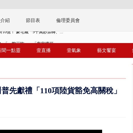
播介紹
節目表
倫理委員會
 「一鴨三吃」、「客家攪福」...
 雨彈將炸台中以北 不排除明...
新聞一點靈
壹直播
壹氣象
藝文饗宴
取消！ 滯留旅客「拚手速」搶...
園槍擊！ 14歲槍手開火釀多師...
%下架標準惹議 傳石崇良、姜至...
普先獻禮「110項陸貨豁免高關稅」
年！ 8／8見面會限40粉絲 YG大...
」劇場版超人氣限量特典 粉絲排...
大逆轉！ 證實慈濟買BNT遭詐10...
t天花板崩落「鷹架倒塌」砸傷嬤 客...