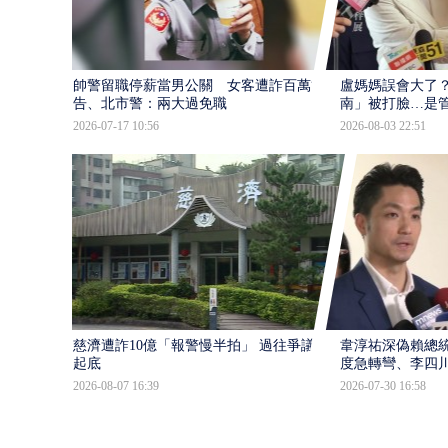
帥警留職停薪當男公關 女客遭詐百萬提
盧媽媽誤會大了？
告、北市警：兩大過免職
南」被打臉…是
2026-07-17 10:56
2026-08-03 22:51
慈濟遭詐10億「報警慢半拍」 過往爭議遭
韋淳祐深偽賴總
起底
度急轉彎、李四
2026-08-07 16:39
2026-07-30 16:58