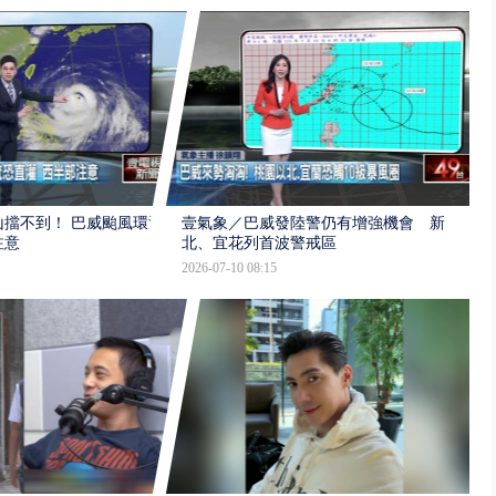
擋不到！ 巴威颱風環流
壹氣象／巴威發陸警仍有增強機會 新
注意
北、宜花列首波警戒區
2026-07-10 08:15