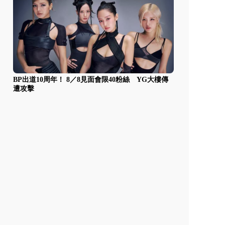
BP出道10周年！ 8／8見面會限40粉絲 YG大樓傳
遭攻擊