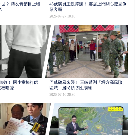
世？ 蔣友青節目上曝：
43歲演員王凱猝逝！ 鄰居上門關心驚見倒
A
臥客廳
2026-07-27 10:18
報無效！ 國小童棒打師
巴威颱風來襲！ 三峽遭列「坍方高風險」
闖校嗆聲
區域 居民預防性撤離
2026-07-10 20:36