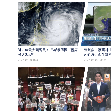
近25年最大顆颱風！ 巴威暴風圈「壟罩4
壹氣象／護國神山
分之3台灣」
恐直灌、西半部
2026-07-09 18:50
2026-07-09 08:09