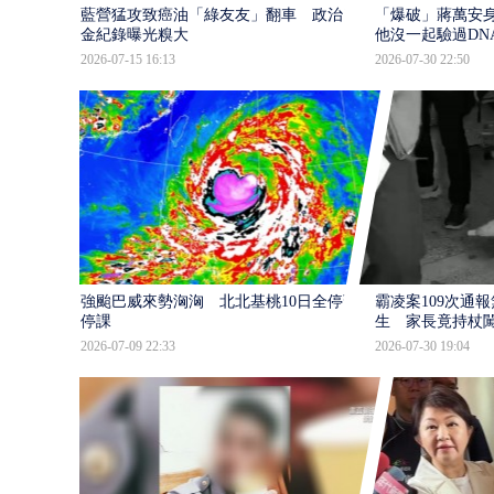
藍營猛攻致癌油「綠友友」翻車 政治獻
「爆破」蔣萬安身
金紀錄曝光糗大
他沒一起驗過DN
2026-07-15 16:13
2026-07-30 22:50
強颱巴威來勢洶洶 北北基桃10日全停班
霸凌案109次通
停課
生 家長竟持杖
2026-07-09 22:33
2026-07-30 19:04