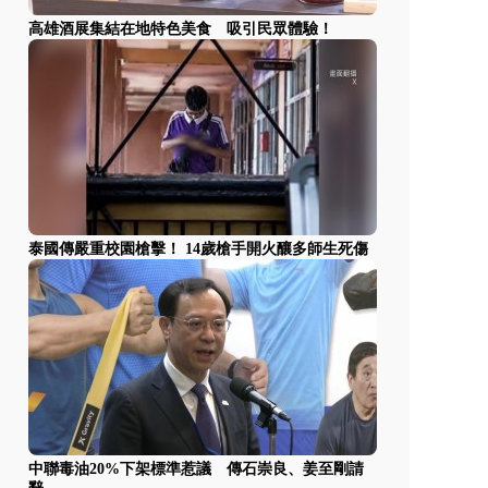
高雄酒展集結在地特色美食 吸引民眾體驗！
泰國傳嚴重校園槍擊！ 14歲槍手開火釀多師生死傷
中聯毒油20%下架標準惹議 傳石崇良、姜至剛請