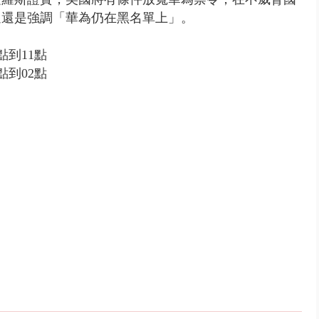
過還是強調「華為仍在黑名單上」。
點到11點
點到02點