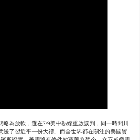
10億！ 豪宅藏「9千萬鈔票磚、...
態略為放軟，選在
7/9美中熱線重啟談判，同一時間川
善意送了習近平一份大禮。而全世界都在關注的美國貿
長羅斯證實，美國將有條件放寬華為禁令，在不威脅國