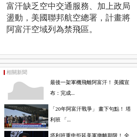
富汗缺乏空中交通服務、加上政局
盪動，美國聯邦航空總署，計畫將
阿富汗空域列為禁飛區。
相關新聞
最後一架軍機飛離阿富汗！ 美國宣
布：完成...
「20年阿富汗戰爭」 畫下句點！ 塔
利班 「...
塔利班重申拒延美軍撤離期限！ 全