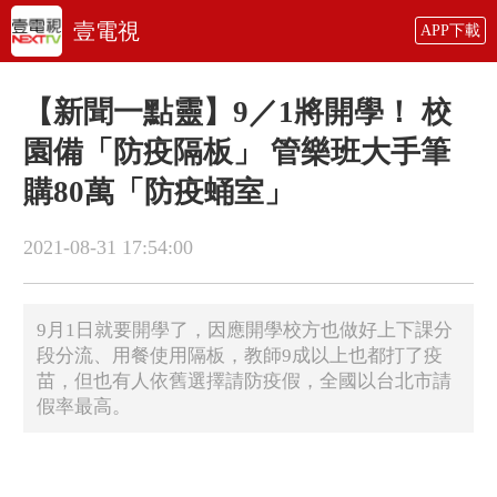
壹電視
APP下載
【新聞一點靈】9／1將開學！ 校
園備「防疫隔板」 管樂班大手筆
購80萬「防疫蛹室」
2021-08-31 17:54:00
9月1日就要開學了，因應開學校方也做好上下課分
段分流、用餐使用隔板，教師9成以上也都打了疫
苗，但也有人依舊選擇請防疫假，全國以台北市請
假率最高。