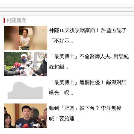
相關新聞
神隱10天後哽咽露面！ 許藍方認了
「不好示...
「最美博士」不倫醫師人夫...對話紀
錄超鹹...
「最美博士」遭恫性侵！ 鹹濕對話
曝光 噁...
動到「肥肉」被下台？ 李洋無畏
喊：要給運...