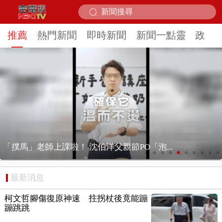
推薦
熱門新聞
即時新聞
新聞一點靈
政治
獨家／ 強風釀禍！ 喜來登飯店圍籬砸傷人、...
最新消息
柯文哲腳傷復原神速 拄拐杖後竟能蹦
蹦跳跳