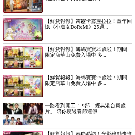
【鮮貨報報】霹靂卡霹靂拉拉！童年回
憶《小魔女DoReMi》25週...
【鮮貨報報】海綿寶寶25歲啦！期間
限定店華山免費入場中 多...
【鮮貨報報】海綿寶寶25歲啦！期間
限定店華山免費入場中 多...
一路看到開工！ 9部「經典港台賀歲
片」 陪你度過春節連假
【鮮貨報報】春節必訪！光影繪動走進