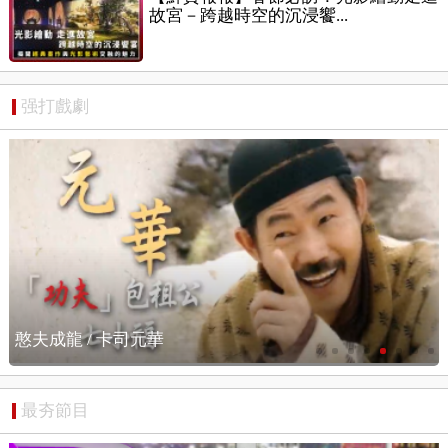
故宮－跨越時空的沉浸饗...
强打戲劇
憨夫成龍 / 搶先看
最夯節目