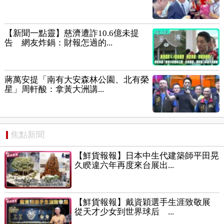
【新聞一點靈】慈濟遭詐10.6億未提
告 網友炸鍋：財報怎過的...
蔣萬安提「南有大安森林公園、北有榮
星」周軒酸：拿黃大洲講...
焦點新聞
【鮮貨報報】日本中生代建築師平田晃
久睽違六年再度來台展出...
【鮮貨報報】戴資穎選手生涯致敬展
從天才少女到世界球后 ...