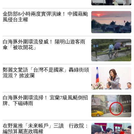
金防部8小時兩度實彈演練！ 中國藉颱
風侵台主權
白海豚外圍環流發威！ 陽明山遊客雨
傘「被吹開花」
鄭麗文驚語「台灣不是國家」轟綠街頭
混混？ 掀波瀾
白海豚外圍環流掃！ 宜蘭7級風颳倒招
牌、下磁磚雨
在野黨推「未來帳戶」三讀 行政院：
編預算屬憲政職權