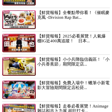
【鮮貨報報】全餐點帶你看！《催眠麥
克風 -Division Rap Bat...
【鮮貨報報】2025必看展覽！人氣爆
棚IG近400萬追蹤！ 日本...
【鮮貨報報】小小兵降臨信義區！「小
小兵香蕉節」期間限定店...
【鮮貨報報】免費入場中！蠟筆小新電
影大冒險期間限定店松菸...
【鮮貨報報】走春必看展覽！Animage
雜誌和吉卜力展 超狂打卡...