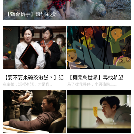
【獵金槍手】錢別亂撿
【勇闖鳥世界】尋找希望
【要不要來碗茶泡飯？】話中有話
在京都，話裡有話，才是真...
為了拯救夥伴，小男孩踏上...