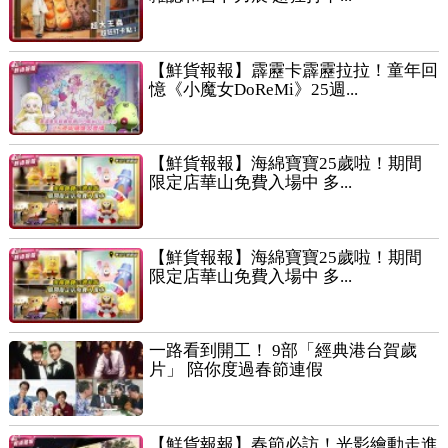
【鮮貨報報】霹靂卡霹靂拉拉！童年回
憶《小魔女DoReMi》25週...
【鮮貨報報】海綿寶寶25歲啦！期間
限定店華山免費入場中 多...
【鮮貨報報】海綿寶寶25歲啦！期間
限定店華山免費入場中 多...
一路看到開工！ 9部「經典港台賀歲
片」 陪你度過春節連假
【鮮貨報報】春節必訪！光影繪動走進