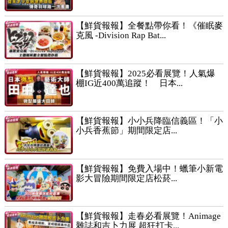
【鮮貨報報】全餐點帶你看！《催眠麥
克風 -Division Rap Bat...
【鮮貨報報】2025必看展覽！人氣爆
棚IG近400萬追蹤！ 日本...
【鮮貨報報】小小兵降臨信義區！「小
小兵香蕉節」期間限定店...
【鮮貨報報】免費入場中！蠟筆小新電
影大冒險期間限定店松菸...
【鮮貨報報】走春必看展覽！Animage
雜誌和吉卜力展 超狂打卡...