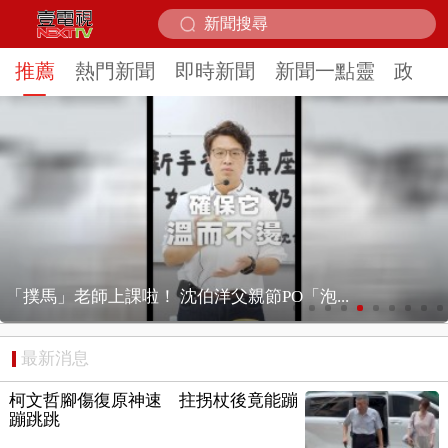
推薦
熱門新聞
即時新聞
新聞一點靈
政治
獨家／ 強風釀禍！ 喜來登飯店圍籬砸傷人、...
最新消息
柯文哲腳傷復原神速 拄拐杖後竟能蹦
蹦跳跳