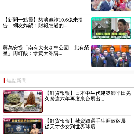
【新聞一點靈】慈濟遭詐10.6億未提
告 網友炸鍋：財報怎過的...
蔣萬安提「南有大安森林公園、北有榮
星」周軒酸：拿黃大洲講...
焦點新聞
【鮮貨報報】日本中生代建築師平田晃
久睽違六年再度來台展出...
【鮮貨報報】戴資穎選手生涯致敬展
從天才少女到世界球后 ...