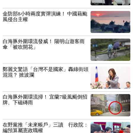
金防部8小時兩度實彈演練！ 中國藉颱
風侵台主權
白海豚外圍環流發威！ 陽明山遊客雨
傘「被吹開花」
鄭麗文驚語「台灣不是國家」轟綠街頭
混混？ 掀波瀾
白海豚外圍環流掃！ 宜蘭7級風颳倒招
牌、下磁磚雨
在野黨推「未來帳戶」三讀 行政院：
編預算屬憲政職權