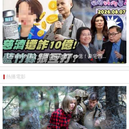
《川普:共產主義是美國最大威脅!蘇姿丰:AMD...
熱播電影