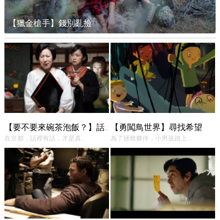
【獵金槍手】錢別亂撿
【勇闖鳥世界】尋找希望
【要不要來碗茶泡飯？】話中有話
在京都，話裡有話，才是真...
為了拯救夥伴，小男孩踏上...