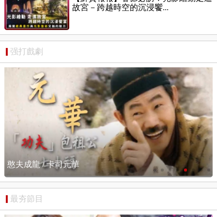
故宮－跨越時空的沉浸饗...
强打戲劇
憨夫成龍 / 搶先看
最夯節目