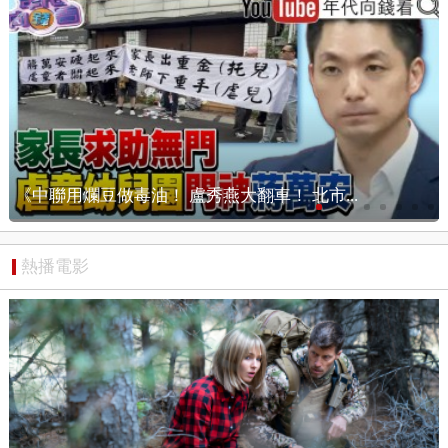
【狠狠抖內幕】抓！毒油真門神現身？盧秀燕...
熱播電影