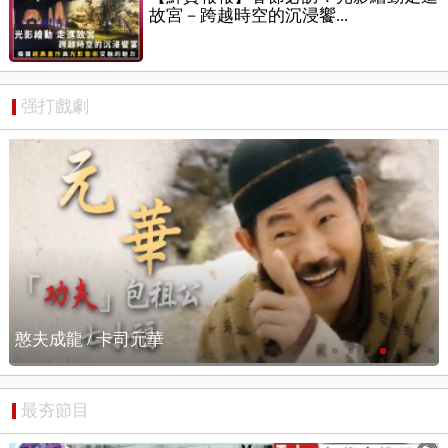
故宮－跨越時空的沉浸饗...
强打戲劇
憨夫成龍 / 搶先看
最夯節目