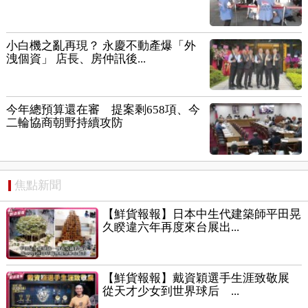
小白機之亂再現？ 永慶不動產爆「外
洩個資」 店長、房仲訊後...
今年總預算還在審 提案剩658項、今
二輪協商朝野持續攻防
焦點新聞
【鮮貨報報】日本中生代建築師平田晃
久睽違六年再度來台展出...
【鮮貨報報】戴資穎選手生涯致敬展
從天才少女到世界球后 ...