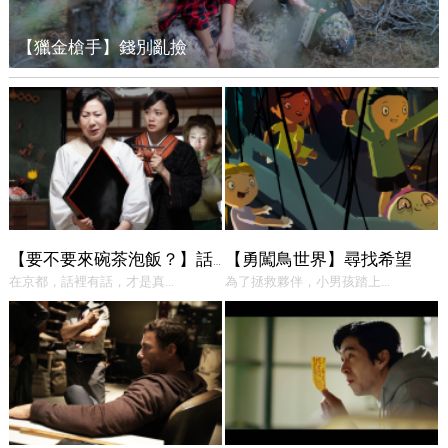
【獵金槍手】錢別亂撿
【勇闖鳥世界】尋找希望
【要不要來碗茶泡飯？】話中有話
在京都，話裡有話，才是真...
為了拯救夥伴，小男孩踏上...