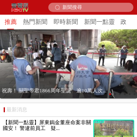
推薦
熱門新聞
即時新聞
新聞一點靈
政治
怪男扮「薄紗辣妹」門前遊蕩... 屋主嚇壞報...
最新消息
【新聞一點靈】屏東鎢金董座命案非關
國安！ 警逮前員工 疑...