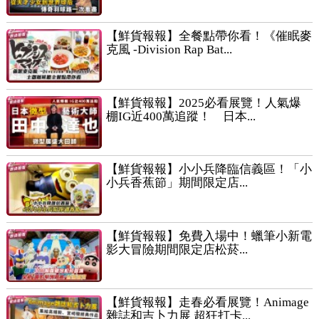
【鮮貨報報】全餐點帶你看！《催眠麥
克風 -Division Rap Bat...
【鮮貨報報】2025必看展覽！人氣爆
棚IG近400萬追蹤！ 日本...
【鮮貨報報】小小兵降臨信義區！「小
小兵香蕉節」期間限定店...
【鮮貨報報】免費入場中！蠟筆小新電
影大冒險期間限定店松菸...
【鮮貨報報】走春必看展覽！Animage
雜誌和吉卜力展 超狂打卡...