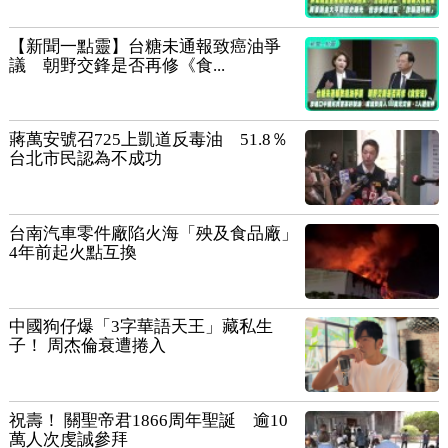
【新聞一點靈】台糖未通報致癌油爭
議 朝野交鋒是否再修《食...
蔣萬安號召725上凱道反毒油 51.8％
台北市民認為不成功
台南汽車零件廠陷火海「殃及食品廠」
4年前起火點互換
中國狗仔爆「3字華語天王」藏私生
子！ 周杰倫衰遭捲入
祝壽！ 關聖帝君1866周年聖誕 逾10
萬人次虔誠參拜