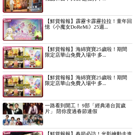
【鮮貨報報】霹靂卡霹靂拉拉！童年回
憶《小魔女DoReMi》25週...
【鮮貨報報】海綿寶寶25歲啦！期間
限定店華山免費入場中 多...
【鮮貨報報】海綿寶寶25歲啦！期間
限定店華山免費入場中 多...
一路看到開工！ 9部「經典港台賀歲
片」 陪你度過春節連假
【鮮貨報報】春節必訪！光影繪動走進