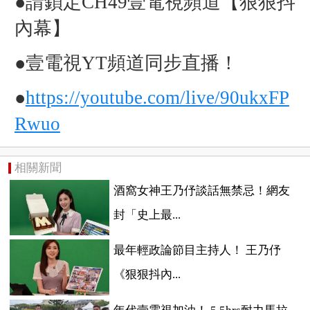
●請鎖定CH49壹電視頻道【狠狠抖
內幕】
●壹電視YT頻道同步直播！
●
https://youtube.com/live/90ukxFP
Rwuo
相關新聞
酒窩女神王乃伃談話無禁忌！網友
封「史上最...
最年輕政論節目主持人！ 王乃伃
《狠狠抖內...