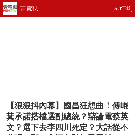
壹電視
APP下載
【狠狠抖內幕】國昌狂想曲！傅崐
萁承諾搭檔選副總統？辯論電蔡英
文？選下去李四川死定？大話從不