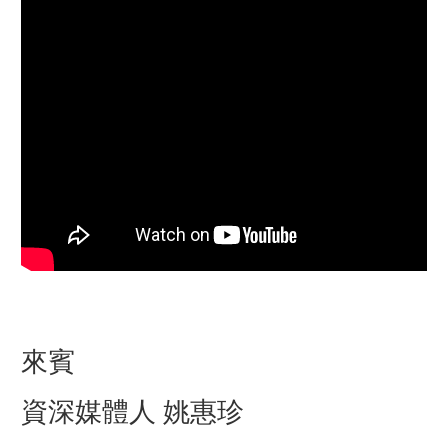
來賓
資深媒體人 姚惠珍