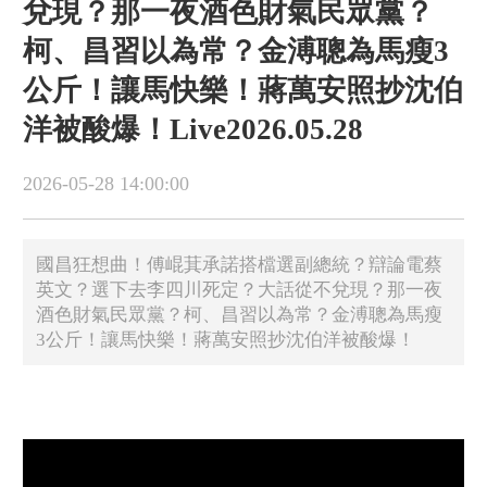
兌現？那一夜酒色財氣民眾黨？
柯、昌習以為常？金溥聰為馬瘦3
公斤！讓馬快樂！蔣萬安照抄沈伯
洋被酸爆！Live2026.05.28
2026-05-28 14:00:00
國昌狂想曲！傅崐萁承諾搭檔選副總統？辯論電蔡
英文？選下去李四川死定？大話從不兌現？那一夜
酒色財氣民眾黨？柯、昌習以為常？金溥聰為馬瘦
3公斤！讓馬快樂！蔣萬安照抄沈伯洋被酸爆！