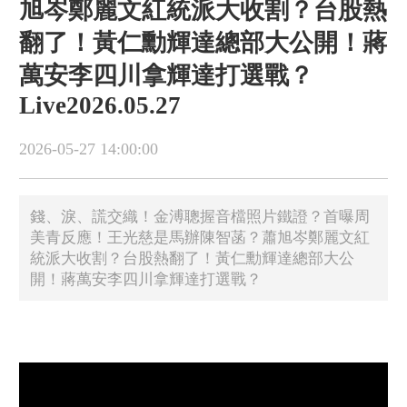
旭岑鄭麗文紅統派大收割？台股熱
翻了！黃仁勳輝達總部大公開！蔣
萬安李四川拿輝達打選戰？
Live2026.05.27
2026-05-27 14:00:00
錢、淚、謊交織！金溥聰握音檔照片鐵證？首曝周
美青反應！王光慈是馬辦陳智菡？蕭旭岑鄭麗文紅
統派大收割？台股熱翻了！黃仁勳輝達總部大公
開！蔣萬安李四川拿輝達打選戰？