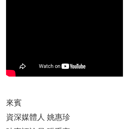
來賓
資深媒體人 姚惠珍