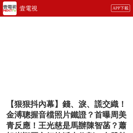
壹電視
APP下載
【狠狠抖內幕】錢、淚、謊交織！
金溥聰握音檔照片鐵證？首曝周美
青反應！王光慈是馬辦陳智菡？蕭