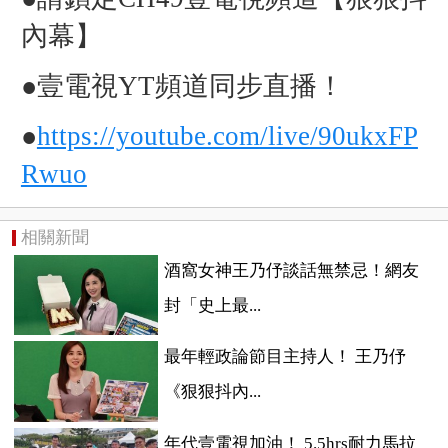
內幕】
●壹電視YT頻道同步直播！
●
https://youtube.com/live/90ukxFP
Rwuo
相關新聞
酒窩女神王乃伃談話無禁忌！網友
封「史上最...
最年輕政論節目主持人！ 王乃伃
《狠狠抖內...
年代壹電視加油！ 5.5hrs耐力馬拉