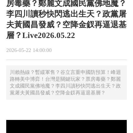
房毒藥？鄭麗文成國民黨佛地魔？
李四川讀秒快閃逃出生天？政黨屠
夫黃國昌發威？空降金釵再逼退基
層？Live2026.05.22
2026-05-22 14:00:00
川賴熱線？暫緩軍售？谷立言重申國防預算！峰迴
路轉美中博弈！台灣是關鍵玩家？票房毒藥？鄭麗
文成國民黨佛地魔？李四川讀秒快閃逃出生天？政
黨屠夫黃國昌發威？空降金釵再逼退基層？