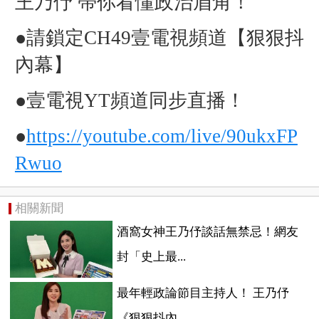
王乃伃 帶你看懂政治眉角！
●請鎖定CH49壹電視頻道【狠狠抖
內幕】
●壹電視YT頻道同步直播！
●
https://youtube.com/live/90ukxFP
Rwuo
相關新聞
酒窩女神王乃伃談話無禁忌！網友
封「史上最...
最年輕政論節目主持人！ 王乃伃
《狠狠抖內...