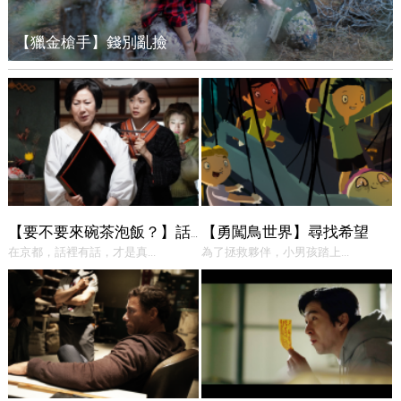
【獵金槍手】錢別亂撿
【勇闖鳥世界】尋找希望
【要不要來碗茶泡飯？】話中有話
在京都，話裡有話，才是真...
為了拯救夥伴，小男孩踏上...