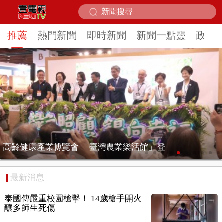
推薦
熱門新聞
即時新聞
新聞一點靈
政治
登
漢光模擬共軍轟炸！ 確保戰時空防不中斷
最新消息
泰國傳嚴重校園槍擊！ 14歲槍手開火
釀多師生死傷