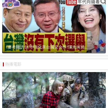
漢光演習...
【狠狠抖內幕】北市戒嚴？沈伯洋
熱播電影