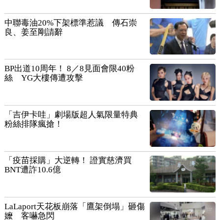
中聯毒油20%下架標準惹議 傳石崇
良、姜至剛請辭
BP出道10周年！ 8／8見面會限40粉
絲 YG大樓傳遭攻擊
「吉伊卡哇」劇場版超人氣限量特典
粉絲排隊瘋搶！
「疫苗採購」大逆轉！ 證實慈濟買
BNT遭詐10.6億
LaLaport天花板崩落「鷹架倒塌」砸傷
嬤 客嚇急閃