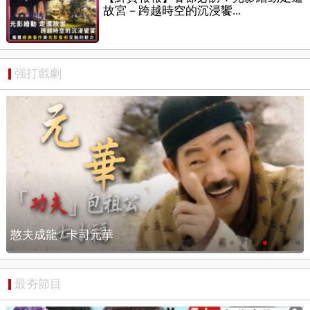
故宮－跨越時空的沉浸饗...
强打戲劇
憨夫成龍 / 搶先看
最夯節目