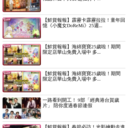
【鮮貨報報】霹靂卡霹靂拉拉！童年回
憶《小魔女DoReMi》25週...
【鮮貨報報】海綿寶寶25歲啦！期間
限定店華山免費入場中 多...
【鮮貨報報】海綿寶寶25歲啦！期間
限定店華山免費入場中 多...
一路看到開工！ 9部「經典港台賀歲
片」 陪你度過春節連假
【鮮貨報報】春節必訪！光影繪動走進