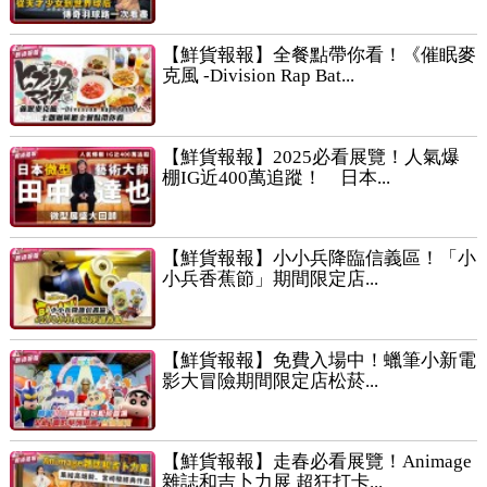
【鮮貨報報】全餐點帶你看！《催眠麥
克風 -Division Rap Bat...
【鮮貨報報】2025必看展覽！人氣爆
棚IG近400萬追蹤！ 日本...
【鮮貨報報】小小兵降臨信義區！「小
小兵香蕉節」期間限定店...
【鮮貨報報】免費入場中！蠟筆小新電
影大冒險期間限定店松菸...
【鮮貨報報】走春必看展覽！Animage
雜誌和吉卜力展 超狂打卡...