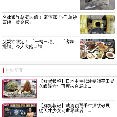
名律狠詐慈濟10億！ 豪宅藏「9千萬鈔
票磚、黃金床」
父親節限定！ 「一鴨三吃」、「客家
攪福」令人大飽口福
焦點新聞
【鮮貨報報】日本中生代建築師平田晃
久睽違六年再度來台展出...
【鮮貨報報】戴資穎選手生涯致敬展
從天才少女到世界球后 ...