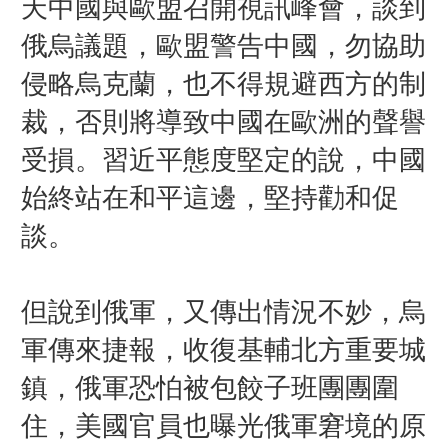
天中國與歐盟召開視訊峰會，談到
俄烏議題，歐盟警告中國，勿協助
侵略烏克蘭，也不得規避西方的制
裁，否則將導致中國在歐洲的聲譽
受損。習近平態度堅定的說，中國
始終站在和平這邊，堅持勸和促
談。
但說到俄軍，又傳出情況不妙，烏
軍傳來捷報，收復基輔北方重要城
鎮，俄軍恐怕被包餃子班團團圍
住，美國官員也曝光俄軍窘境的原