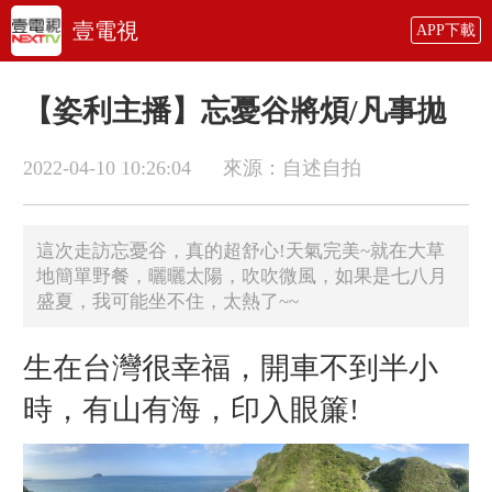
壹電視
APP下載
【姿利主播】忘憂谷將煩/凡事拋
2022-04-10 10:26:04
來源：自述自拍
這次走訪忘憂谷，真的超舒心!天氣完美~就在大草
地簡單野餐，曬曬太陽，吹吹微風，如果是七八月
盛夏，我可能坐不住，太熱了~~
生在台灣很幸福，開車不到半小
時，有山有海，印入眼簾!