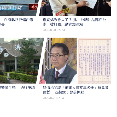
！ 白海豚路徑偏西修
盧媽媽誤會大了？ 批「台糖油品部在台
拉長
南」被打臉…是管加油站
2026-08-03 22:51
報警慢半拍」 過往爭議遭
疑情治間諜「佈建人員支津名冊」赫見黃
偉哲！ 沈榮欽：曾是抓耙
2026-07-16 20:48