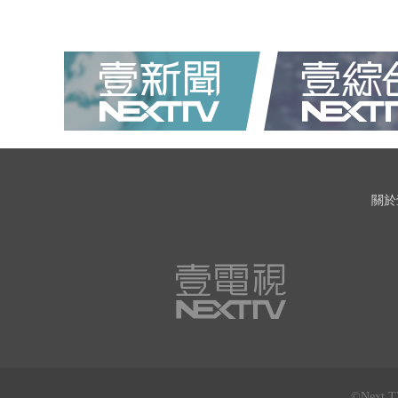
關於
©Next 