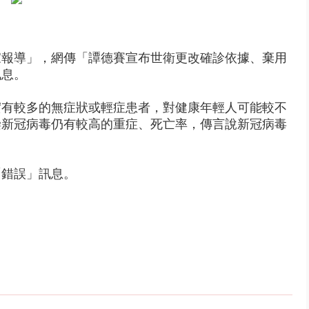
風雨肆虐菲律賓 土石流災情釀6
家報導」，網傳「譚德賽宣布世衛更改確診依據、棄用
訊息。
實有較多的無症狀或輕症患者，對健康年輕人可能較不
染新冠病毒仍有較高的重症、死亡率，傳言說新冠病毒
「錯誤」訊息。