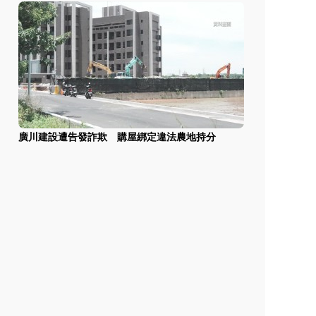
廣川建設遭告發詐欺 購屋綁定違法農地持分