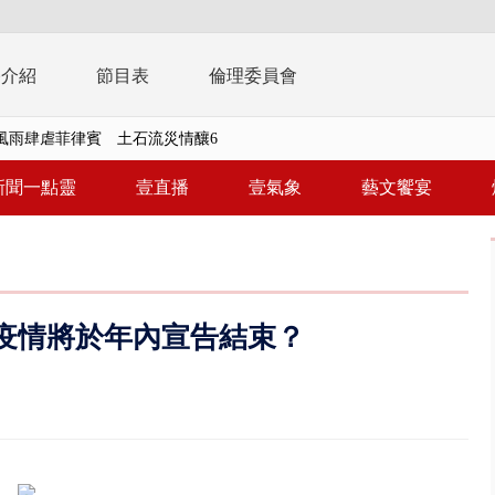
播介紹
節目表
倫理委員會
 惡劣海象船停航 綠島、蘭嶼...
告發詐欺 購屋綁定違法農地持分
新聞一點靈
壹直播
壹氣象
藝文饗宴
三天 國軍進行關鍵基礎設施防護...
三車追撞！ 5旬男左腿骨折車體...
 文博會人氣IP集合、3公尺高Q...
疫情將於年內宣告結束？
撞直行騎士 恰遇憲兵隊實戰救援
晨火警 現場傳爆炸聲、72歲屋...
靈】慈濟採購疫苗詐騙案 名律師...
視察城鎮韌性演習 AIT高雄分...