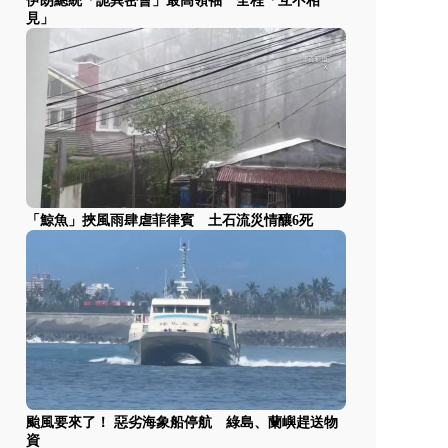
伊朗總統「詭異密會」最高領袖 全程「互不相
見」
「鯨魚」挾風雨肆虐菲律賓 土石流災情釀6死
颱風要來了！ 惡劣海象船停航 綠島、蘭嶼趕送物
資