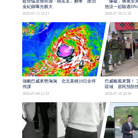
藍營猛攻致癌油「綠友友」翻車 政治獻
「爆破」蔣萬安身
金紀錄曝光糗大
他沒一起驗過DN
2026-07-15 16:13
2026-07-30 22:50
強颱巴威來勢洶洶 北北基桃10日全停班
巴威颱風來襲！ 
停課
區域 居民預防
2026-07-09 22:33
2026-07-10 20:36