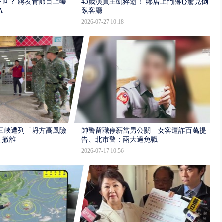
世？ 蔣友青節目上曝：
43歲演員王凱猝逝！ 鄰居上門關心驚見倒
A
臥客廳
2026-07-27 10:18
三峽遭列「坍方高風險」
帥警留職停薪當男公關 女客遭詐百萬提
性撤離
告、北市警：兩大過免職
2026-07-17 10:56