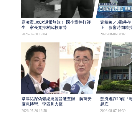
霸凌案109次通報無效！ 國小童棒打師
壹氣象／3颱共存
生 家長竟持杖闖校嗆聲
正 影響時間將
2026-07-30 19:04
2026-08-06 08:02
韋淳祐深偽賴總統聲音遭查辦 蔣萬安態
慈濟遭詐10億「
度急轉彎、李四川力挺
起底
2026-07-30 16:58
2026-08-07 16:39