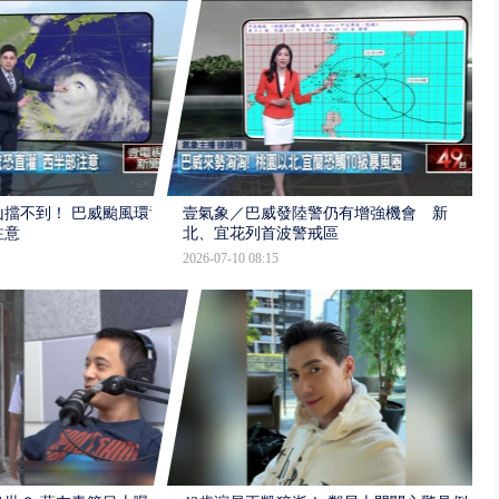
擋不到！ 巴威颱風環流
壹氣象／巴威發陸警仍有增強機會 新
注意
北、宜花列首波警戒區
2026-07-10 08:15