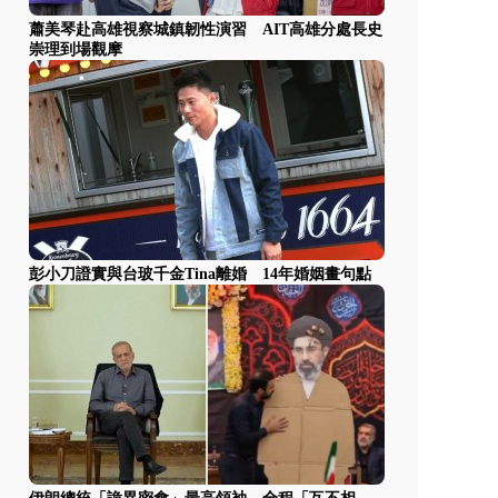
蕭美琴赴高雄視察城鎮韌性演習 AIT高雄分處長史
崇理到場觀摩
彭小刀證實與台玻千金Tina離婚 14年婚姻畫句點