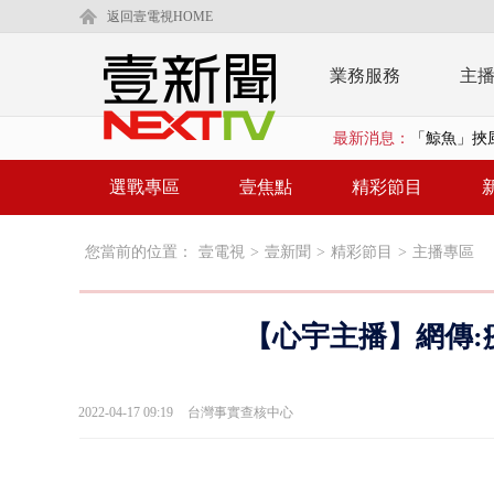
返回壹電視HOME
業務服務
主
最新消息：
颱風要來了！
廣川建設遭
選戰專區
壹焦點
精彩節目
漢光演習第
您當前的位置：
壹電視
>
壹新聞
>
精彩節目
>
主播專區
國道南下凌晨
規模歷年最大
【心宇主播】網傳:
外送員搶快
台中水電行清
2022-04-17 09:19
台灣事實查核中心
【新聞一點
蕭美琴赴高雄