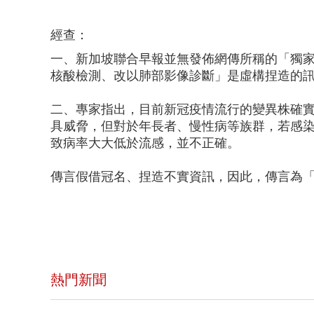
「鯨魚」挾
經查：
一、新加坡聯合早報並無發佈網傳所稱的「獨
核酸檢測、改以肺部影像診斷」是虛構捏造的
二、專家指出，目前新冠疫情流行的變異株確
具威脅，但對於年長者、慢性病等族群，若感
致病率大大低於流感，並不正確。
傳言假借冠名、捏造不實資訊，因此，傳言為
熱門新聞