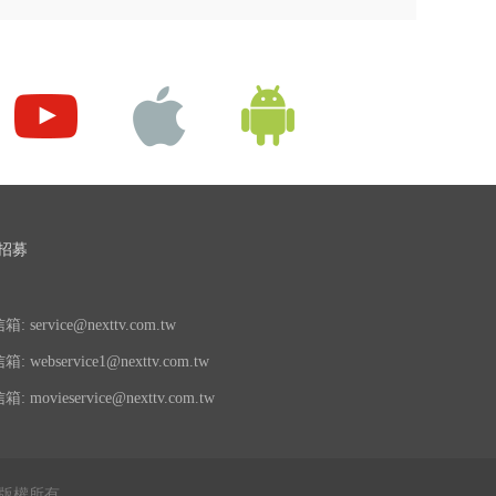
招募
 service@nexttv.com.tw
 webservice1@nexttv.com.tw
 movieservice@nexttv.com.tw
公司 版權所有