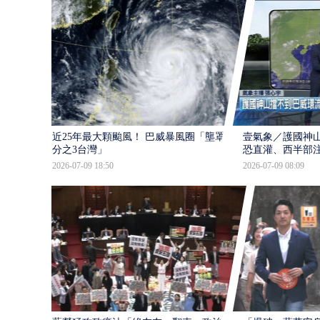
近25年最大顆颱風！ 巴威暴風圈「壟罩4
壹氣象／護國神山
分之3台灣」
恐直灌、西半部
2026-07-09 18:50
2026-07-09 08:09