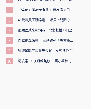
5
「爆破」蔣萬安身世？ 蔣友青節目...
6
43歲演員王凱猝逝！ 鄰居上門關心...
7
強颱巴威來勢洶洶 北北基桃10日全...
8
巴威颱風來襲！ 三峽遭列「坍方高...
9
帥警留職停薪當男公關 女客遭詐百...
10
霸凌案109次通報無效！ 國小童棒打...