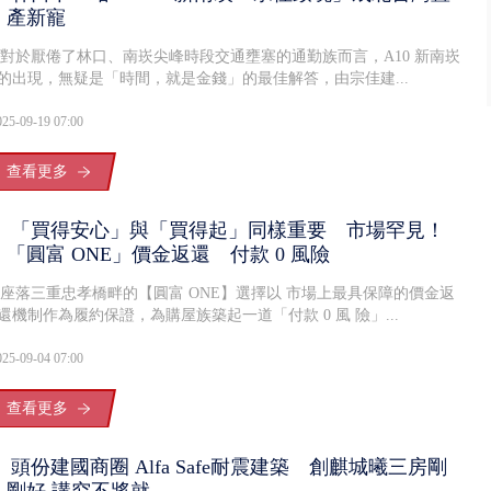
產新寵
對於厭倦了林口、南崁尖峰時段交通壅塞的通勤族而言，A10 新南崁
的出現，無疑是「時間，就是金錢」的最佳解答，由宗佳建...
025-09-19 07:00
查看更多
「買得安心」與「買得起」同樣重要 市場罕見！
「圓富 ONE」價金返還 付款 0 風險
座落三重忠孝橋畔的【圓富 ONE】選擇以 市場上最具保障的價金返
還機制作為履約保證，為購屋族築起一道「付款 0 風 險」...
025-09-04 07:00
查看更多
頭份建國商圈 Alfa Safe耐震建築 創麒城曦三房剛