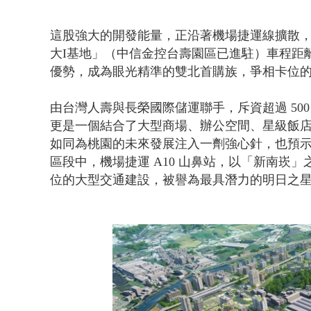
這股強大的開發能量，正沿著機場捷運線擴散
大I基地」（中信金控台壽園區已進駐）車程距離
優勢，成為眼光精準的雙北首購族，爭相卡位
由台灣人壽與長榮國際儲運聯手，斥資超過 50
更是一個結合了大型商場、辦公空間、星級飯
如同為桃園的未來發展注入一劑強心針，也預
區段中，機場捷運 A10 山鼻站，以「新南崁
位的大型交通建設，被譽為最具潛力的明日之