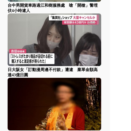
台中男開貨車路過江和樹服務處 嗆「開槍」警埋
伏4小時逮人
日大阪女「訂動漫周邊不付款」遭逮 棄單金額高
達43億日圓