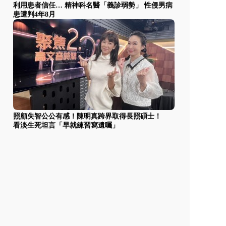
利用患者信任… 精神科名醫「義診弱勢」 性侵男病
患遭判4年8月
照顧失智公公有感！陳明真跨界取得長照碩士！
看淡生死坦言「早就練習寫遺囑」