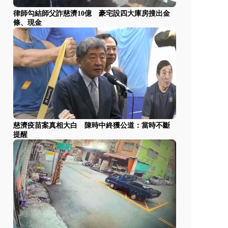
律師勾結師父詐慈濟10億 豪宅設四大庫房搜出金
條、現金
慈濟疫苗案真相大白 陳時中終獲公道：當時不斷
提醒