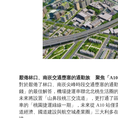
厭倦林口、南崁交通壅塞的通勤族 聚焦「A10
對於厭倦了林口、南崁尖峰時段交通壅塞的通勤
錢」的最佳解答，機場捷運串聯北北桃生活圈
未來將設置「山鼻段桃三交流道」，更打通了區域
車的「桃園捷運綠線一期」，未來從 A10 站
道經濟、國道建設與航空城產業圈」三大利多在此