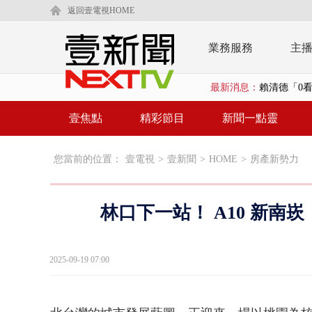
返回壹電視HOME
業務服務
主
賴清德「0看
最新消息：
EZ WAY
壹焦點
精彩節目
新聞一點靈
救生員大武崙
您當前的位置：
壹電視
>
壹新聞
>
HOME
>
房產新勢力
狠詐慈濟「1
漢光42號
林口下一站！ A10 新
暗網買500
貨車鬼切釀
2025-09-19 07:00
慈濟疫苗案
壹氣象／白海