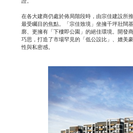
證。
在各大建商仍處於佈局階段時，由宗佳建設所
最受矚目的焦點。「宗佳致境」坐擁千坪壯闊
廓、更擁有「下樓即公園」的絕佳環境。開發
巧思，打造了市場罕見的「低公設比」、媲美
性與私密感。