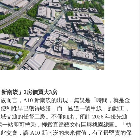
 新南崁」2房價買大3房
族而言，A10 新南崁的出現，無疑是「時間，就是金
的便利性早已獲得驗證，而「國道一號甲線」的動工，
交通的任督二脈。不僅如此，預計 2026 年優先通
僅需一站即可轉乘，輕鬆直達藝文特區與桃園總圖。「軌
交會，讓 A10 新南崁的未來價值，有了最堅實的保