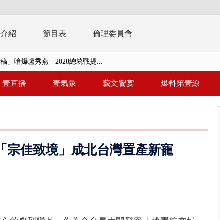
播介紹
節目表
倫理委員會
稿」嗆爆盧秀燕 2028總統戰提...
個資爭議 連戰媳婦轟財政部不負責任
壹直播
壹氣象
藝文饗宴
爆料第壹線
戲水失蹤！ 搜救艇翻覆4警消落...
0.8億」 名律師聯手掮客騙買「B...
演習第二日 防護關鍵基礎設施
南崁「宗佳致境」成北台灣置產新寵
0萬筆個資！ 網軍洩密中共遭起訴...
禍 砂石車為閃避悚撞4車釀3傷
真相大白 陳時中終獲公道：當時...
豚進逼！ 外圍雲系影響 北部...