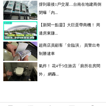
撐到最後1戶交屋…台南在地建商倒
閉曝「內...
【新聞一點靈】大巨蛋帶商機！ 周
邊房東賺...
超商店員顧客「全臨演」 員警出奇
制勝逮車
氣炸！ 花4千5住旅店「廁所在房間
外」 網轟...