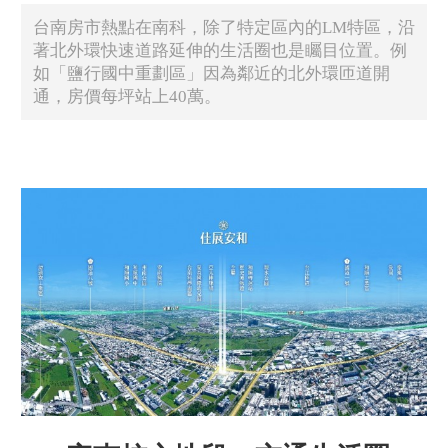
台南房市熱點在南科，除了特定區內的LM特區，沿
著北外環快速道路延伸的生活圈也是矚目位置。例
如「鹽行國中重劃區」因為鄰近的北外環匝道開
通，房價每坪站上40萬。