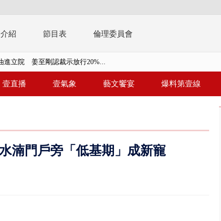
播介紹
節目表
倫理委員會
檢第4波搜索 3公司董座各「加...
晨滑行自撞護欄 男癱坐死「車...
壹直播
壹氣象
藝文饗宴
爆料第壹線
終結站！ 騎到一半「天降電線...
侶吵架「女開門跳車」 違法道交...
… 離職員工虐殺屏東鎢金董座...
水湳門戶旁「低基期」成新寵
習今登場 10天9夜無劇本、全旅...
共存！ 白海豚路徑偏西修正 影...
安簽名「都塗銷」 饒河夜市百...
多出64萬遭疑涉貪 檢察官揭善...