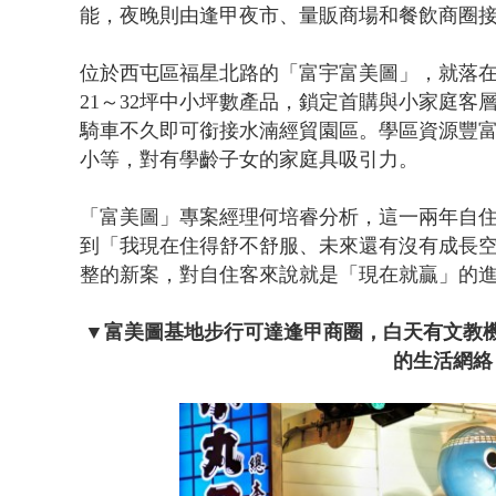
能，夜晚則由逢甲夜市、量販商場和餐飲商圈
位於西屯區福星北路的「富宇富美圖」，就落在
21～32坪中小坪數產品，鎖定首購與小家庭
騎車不久即可銜接水湳經貿園區。學區資源豐
小等，對有學齡子女的家庭具吸引力。
「富美圖」專案經理何培睿分析，這一兩年自
到「我現在住得舒不舒服、未來還有沒有成長空
整的新案，對自住客來說就是「現在就贏」的
▼
富美圖基地步行可達逢甲商圈，白天有文教
的生活網絡