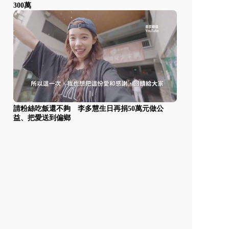
300萬
請粉絲吃飯還不夠 李多慧生日再捐50萬元做公
益、把愛送到偏鄉