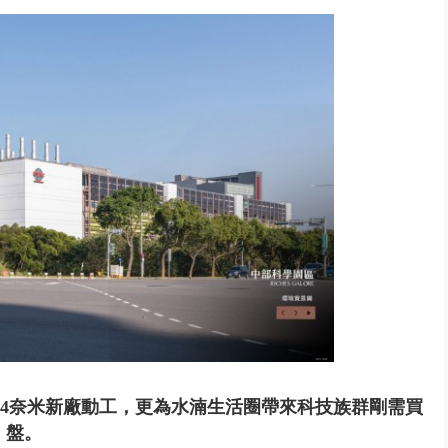
進立院 姜至剛認裁示放行20%...
.4奈米新廠動工，更為水湳生活圈帶來科技族群剛需買
盤。