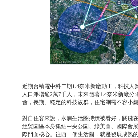
近期台積電中科二期1.4奈米新廠動工，科技人
人口淨增逾2萬7千人，未來隨著1.4奈米新廠
會，長期、穩定的科技族群，住宅剛需不容小
對自住客來說，水湳生活圈持續被看好，關鍵
經貿園區本身集結中央公園、綠美圖、國際會
際門面核心。往西一個生活圈，就是發展成熟