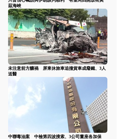
川普信心喊話與伊朗談判順利 有望周四開放荷莫
茲海峽
未注意前方釀禍 屏東休旅車追撞貨車成廢鐵、3人
送醫
中聯毒油案 中檢第四波搜索、3公司董座各加保