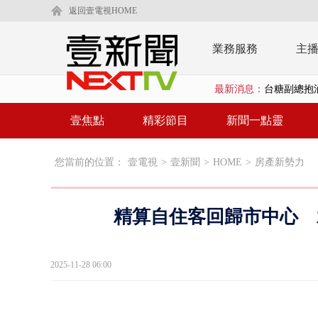
返回壹電視HOME
業務服務
主
最新消息：
中聯毒油案中
詭！ 轎車凌
壹焦點
精彩節目
新聞一點靈
桃園上演絕命
您當前的位置：
壹電視
>
壹新聞
>
HOME
>
房產新勢力
演哪齣？ 情
缺錢偷竊失風
精算自住客回歸市中心 
漢光42號演
壹氣象／3颱
2025-11-28 06:00
沈伯洋、蔣萬
北市科長帳戶