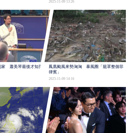
2025-11-09 13:26
到家 蕭美琴最後才知要
鳳凰颱風來勢洶洶 暴風圈「籠罩整個菲
律賓」
2025-11-09 14:16