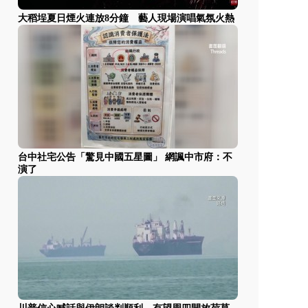
大稻埕夏日煙火連放8分鐘 藝人現場演唱氣氛火熱
台中社宅公告「驚見中國五星圖」 網諷中市府：不
演了