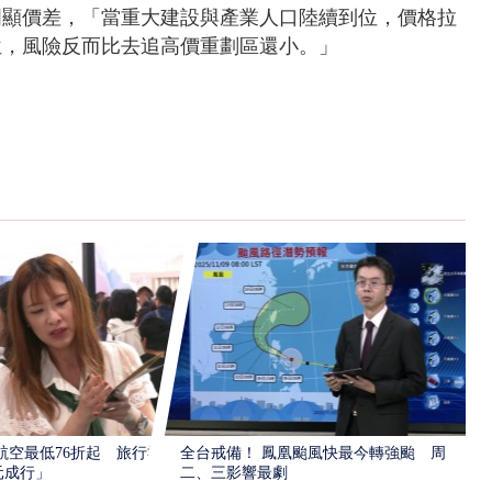
明顯價差，「當重大建設與產業人口陸續到位，價格拉
位，風險反而比去追高價重劃區還小。」
航空最低76折起 旅行社
全台戒備！ 鳳凰颱風快最今轉強颱 周
元成行」
二、三影響最劇