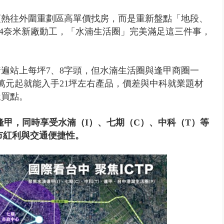
頭熱往外圍重劃區高單價找房，而是重新盤點「地段、
.4奈米新廠動工，「水湳生活圈」完美滿足這三件事，
遍站上每坪7、8字頭，但水湳生活圈與逢甲商圈一
多萬元起就能入手21坪左右產品，價差與中科就業題材
屋買點。
甲，同時享受水湳（I）、七期（C）、中科（T）等
市紅利與交通便捷性。