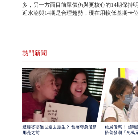
多，另一方面目前單價仍與更核心的14期保持
近水湳與14期是合理趨勢，現在用較低基期卡
熱門新聞
遭爆婆婆過世還去慶生？ 曾馨瑩急澄清：
旅展優惠！ 國籍
那是之前
搭普發潮「免萬