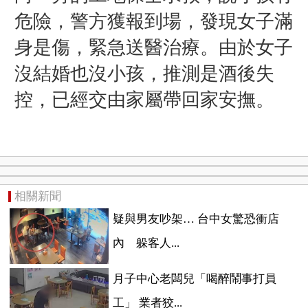
危險，警方獲報到場，發現女子滿
身是傷，緊急送醫治療。由於女子
沒結婚也沒小孩，推測是酒後失
控，已經交由家屬帶回家安撫。
相關新聞
疑與男友吵架… 台中女驚恐衝店
內 躲客人...
月子中心老闆兒「喝醉鬧事打員
工」 業者狡...