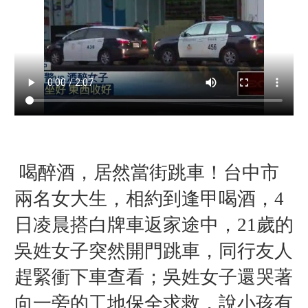
喝醉酒，居然當街跳車！台中市
兩名女大生，相約到逢甲喝酒，4
日凌晨搭白牌車返家途中，21歲的
吳姓女子突然開門跳車，同行友人
趕緊衝下車查看；吳姓女子還哭著
向一旁的工地保全求救，說小孩有