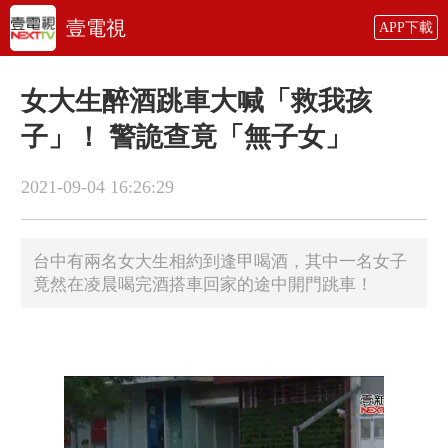
壹電視
APP下載
女大生醉酒跳車大喊「救我孩
子」！ 警詭查竟「無子女」
2021-09-04 16:26:29
台中有兩名女大生相約到逢甲喝酒，其中一名女子
竟然在凌晨喝完酒搭車回家的途中開門跳車！