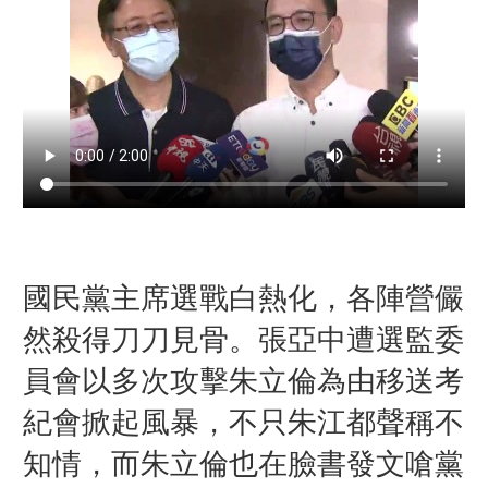
國民黨主席選戰白熱化，各陣營儼
然殺得刀刀見骨。張亞中遭選監委
員會以多次攻擊朱立倫為由移送考
紀會掀起風暴，不只朱江都聲稱不
知情，而朱立倫也在臉書發文嗆黨