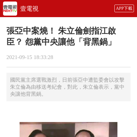
壹電視
APP下載
張亞中案燒！ 朱立倫劍指江啟
臣？ 怨黨中央讓他「背黑鍋」
2021-09-15 18:33:28
國民黨主席選戰激烈，日前張亞中遭監委會以攻擊
朱立倫為由移送考紀會，對此，朱立倫表示，黨中
央讓他背黑鍋。