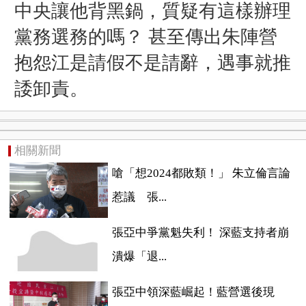
中央讓他背黑鍋，質疑有這樣辦理
黨務選務的嗎？ 甚至傳出朱陣營
抱怨江是請假不是請辭，遇事就推
諉卸責。
相關新聞
嗆「想2024都敗類！」 朱立倫言論
惹議 張...
張亞中爭黨魁失利！ 深藍支持者崩
潰爆「退...
張亞中領深藍崛起！藍營選後現