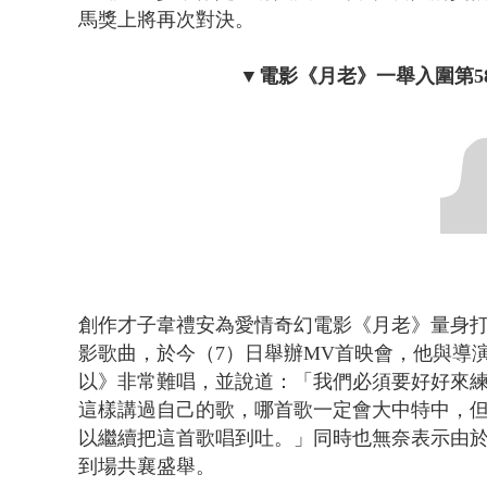
馬獎上將再次對決。
▼
電影《月老》一舉入圍第5
創作才子韋禮安為
愛情奇幻
電影《月老》量身
影歌曲，於今（7）日舉辦MV首映會，
他與導
以》非常難唱，並說道：
「我們必須要好好來練
這樣講過自己的歌，哪首歌一定會大中特中，
以繼續把這首歌唱到吐。」
同時也無奈表示由
到場
共襄盛舉。