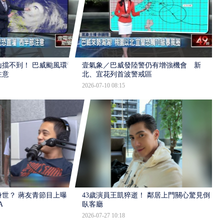
擋不到！ 巴威颱風環流
壹氣象／巴威發陸警仍有增強機會 新
注意
北、宜花列首波警戒區
2026-07-10 08:15
世？ 蔣友青節目上曝：
43歲演員王凱猝逝！ 鄰居上門關心驚見倒
A
臥客廳
2026-07-27 10:18