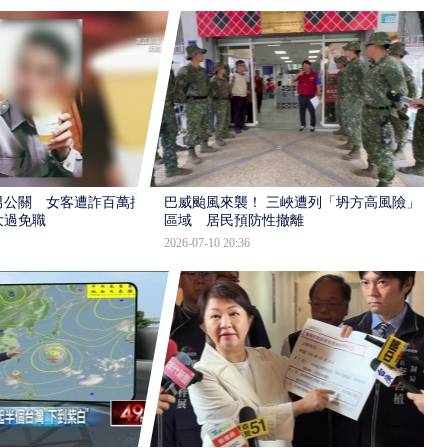
男公關 女客遭詐百萬提
巴威颱風來襲！ 三峽遭列「坍方高風險」
大過免職
區域 居民預防性撤離
2026-07-10 20:36