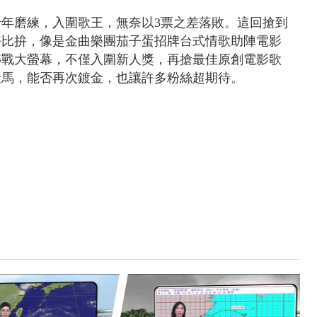
十年磨練，
入圍歌王，
無奈以3票之差落敗。
這回搶到
好比拚，像是
金曲樂團茄子蛋
招牌台式情歌助陣
電影
轉戰大螢幕，
不僅入圍新人獎，
再搶最佳原創電影歌
金馬，
能否再次鍍金，
也讓許多粉絲超期待。