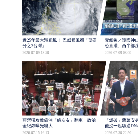
近25年最大顆颱風！ 巴威暴風圈「壟罩4
壹氣象／護國神山
分之3台灣」
恐直灌、西半部
2026-07-09 18:50
2026-07-09 08:09
藍營猛攻致癌油「綠友友」翻車 政治獻
「爆破」蔣萬安身
金紀錄曝光糗大
他沒一起驗過DN
2026-07-15 16:13
2026-07-30 22:50