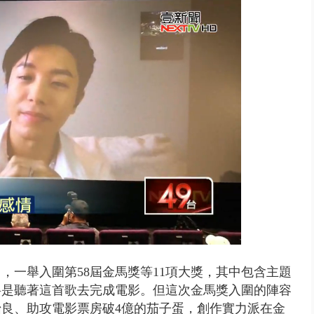
10億！ 豪宅藏「9千萬鈔票磚、...
，一舉入圍第58屆金馬獎等11項大獎，其中包含主題
料是聽著這首歌去完成電影。但這次金馬獎入圍的陣容
良、助攻電影票房破4億的茄子蛋，創作實力派在金