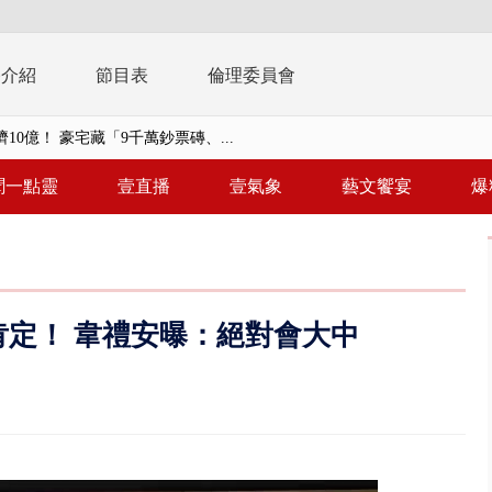
播介紹
節目表
倫理委員會
 「一鴨三吃」、「客家攪福」...
 雨彈將炸台中以北 不排除明...
聞一點靈
壹直播
壹氣象
藝文饗宴
爆
取消！ 滯留旅客「拚手速」搶...
園槍擊！ 14歲槍手開火釀多師...
%下架標準惹議 傳石崇良、姜至...
肯定！ 韋禮安曝：絕對會大中
年！ 8／8見面會限40粉絲 YG大...
」劇場版超人氣限量特典 粉絲排...
大逆轉！ 證實慈濟買BNT遭詐10...
t天花板崩落「鷹架倒塌」砸傷嬤 客...