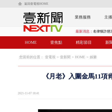
返回壹電視HOME
業務服務
主
最新消息：
父親節限定！
白海豚海警！
HOME
壹焦點
精彩節目
新
沖繩機場航班
您當前的位置：
壹電視
>
壹新聞
>
HOME
>
娛樂
泰國傳嚴重校
中聯毒油20
《月老》入圍金馬11項
BP出道10周
「吉伊卡哇
2021-11-07 18:41
「疫苗採購」
LaLapor