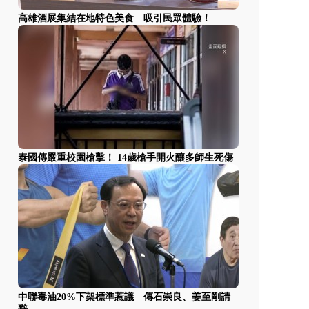
高雄酒展集結在地特色美食 吸引民眾體驗！
泰國傳嚴重校園槍擊！ 14歲槍手開火釀多師生死傷
中聯毒油20%下架標準惹議 傳石崇良、姜至剛請