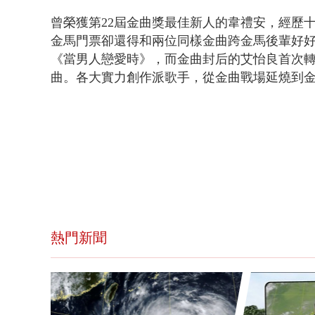
曾榮獲第22屆金曲獎最佳新人的韋禮安，經歷
金馬門票
卻還得和兩位
同樣金曲跨金馬後輩好
《當男人戀愛時》，而
金曲封后的艾怡良
首次
曲。
各大實力創作派歌手，
從金曲戰場延燒到
熱門新聞