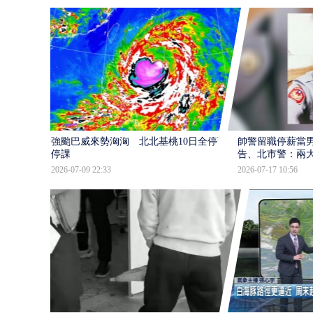
強颱巴威來勢洶洶 北北基桃10日全停班
帥警留職停薪當
停課
告、北市警：兩
2026-07-09 22:33
2026-07-17 10:56