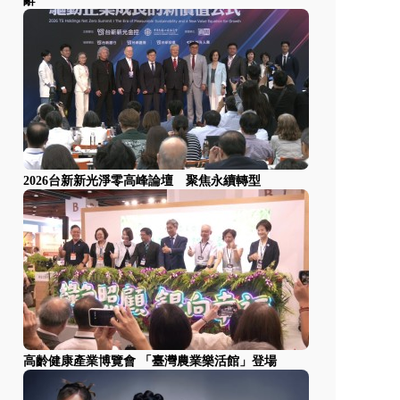
辭
2026台新新光淨零高峰論壇 聚焦永續轉型
高齡健康產業博覽會 「臺灣農業樂活館」登場