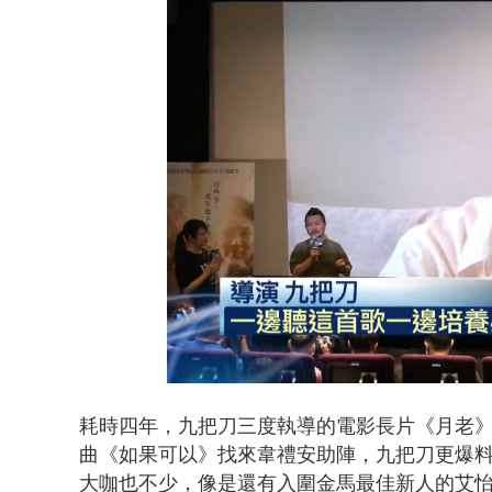
名律狠詐慈濟
Loaded
:
Unmute
30.41%
耗時四年，九把刀三度執導的電影長片《月老》
曲《如果可以》找來韋禮安助陣，九把刀更爆
大咖也不少，像是還有入圍金馬最佳新人的艾怡