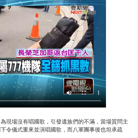
大逆轉！ 證實慈濟買BNT遭詐10...
卻因為現場沒有唱國歌，引發遺族們的不滿，當場質問主
刻下令儀式重來並演唱國歌，而八軍團事後也坦承疏