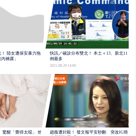
！ 陸女遭保安暴力拖
快訊／確診分布雙北！ 本土＋13、新北11
破內褲露」
例最多
2021-08-29 14:00
 驚醒「覺得太噁」 他持
趙薇遭封殺！ 發文報平安秒刪 突改IG簡