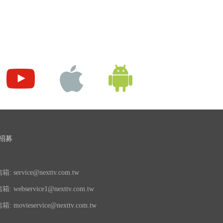
招募
 service@nexttv.com.tw
 webservice1@nexttv.com.tw
 movieservice@nexttv.com.tw