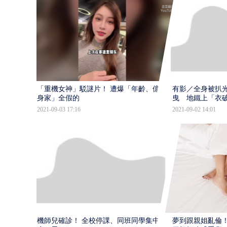
「重機女神」駁謎片！ 遭爆「年齡、億萬
有影／全身被扒光
身家」全假的
曳 地鐵上「衣
2021-09-03 17:16
2021-09-02 14:01
機師兒確診！ 全校停課、同班同學集中檢
夢到跟親姐亂倫！