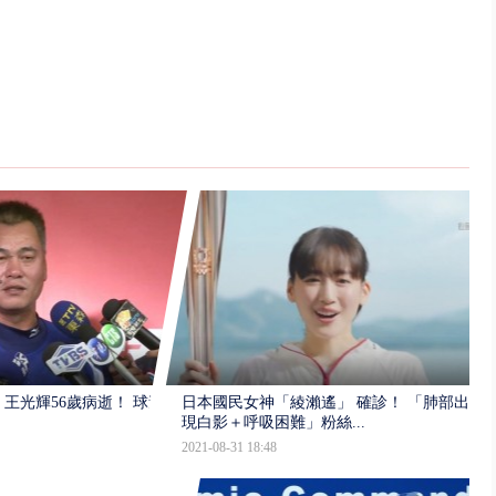
王光輝56歲病逝！ 球迷
日本國民女神「綾瀨遙」 確診！ 「肺部出
現白影＋呼吸困難」粉絲...
2021-08-31 18:48