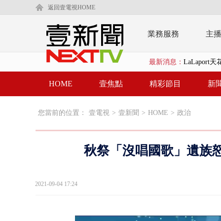
返回壹電視HOME
業務服務
主
最新消息：
LaLapor
名律狠詐慈濟
HOME
壹焦點
精彩節目
新
父親節限定！
您當前的位置：
壹電視
>
壹新聞
>
HOME
>
政治
白海豚海警！
沖繩機場航班
秋祭「沒唱國歌」遺族怒
泰國傳嚴重校
中聯毒油20
2021-09-04 17:24
BP出道10周
「吉伊卡哇