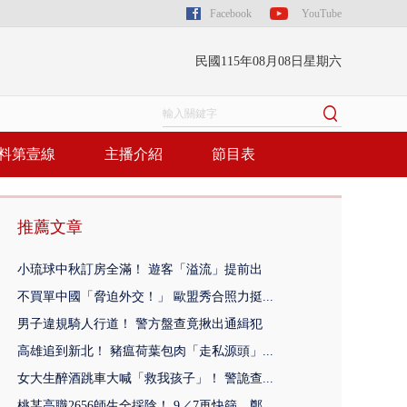
Facebook
YouTube
民國115年08月08日星期六
料第壹線
主播介紹
節目表
推薦文章
小琉球中秋訂房全滿！ 遊客「溢流」提前出
不買單中國「脅迫外交！」 歐盟秀合照力挺...
男子違規騎人行道！ 警方盤查竟揪出通緝犯
高雄追到新北！ 豬瘟荷葉包肉「走私源頭」...
女大生醉酒跳車大喊「救我孩子」！ 警詭查...
桃某高職2656師生全採陰！ 9／7再快篩 鄭...