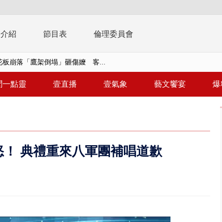
播介紹
節目表
倫理委員會
t天花板崩落「鷹架倒塌」砸傷嬤 客...
10億！ 豪宅藏「9千萬鈔票磚、...
聞一點靈
壹直播
壹氣象
藝文饗宴
爆
 「一鴨三吃」、「客家攪福」...
 雨彈將炸台中以北 不排除明...
取消！ 滯留旅客「拚手速」搶...
！ 典禮重來八軍團補唱道歉
園槍擊！ 14歲槍手開火釀多師...
%下架標準惹議 傳石崇良、姜至...
年！ 8／8見面會限40粉絲 YG大...
」劇場版超人氣限量特典 粉絲排...