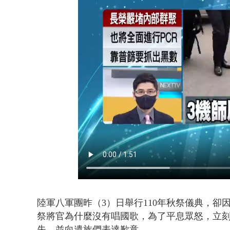
「疫苗採購」
陸軍八軍團昨（3）日舉行110年秋祭儀典，
祭將官為什麼沒有唱國歌，為了平息眾怒，立
失，並向遺族們表達歉意。