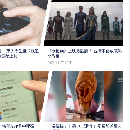
！ 東大學生推12款遊
《永恆族》上映掀話題！ 台灣零食成電影
地雷都上榜
小彩蛋
2021-11-07 16:52
 快開APP看中哪張 「怎
「長賜輪」卡蘇伊士運河！ 受損船首驚人