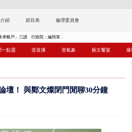
播介紹
節目表
倫理委員會
未來帳戶」三讀 行政院：編預算...
】慈濟遭詐10.6億未提告 網友...
南有大安森林公園、北有榮星」周...
聞一點靈
壹直播
壹氣象
藝文饗宴
爆
子撞車拒檢「油門一催」警察狂...
天 海軍近岸防禦演練 賴總統...
濟疫苗轟中央 謝金河：顛倒黑白...
壇！ 與鄭文燦閉門閒聊30分鐘
復原神速 拄拐杖後竟能蹦蹦跳跳
兩度實彈演練！ 中國藉颱風侵台...
流發威！ 陽明山遊客雨傘「被...