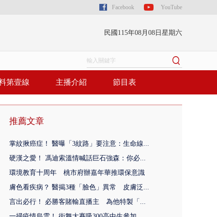
Facebook
YouTube
民國115年08月08日星期六
料第壹線
主播介紹
節目表
推薦文章
掌紋揪癌症！ 醫曝「3紋路」要注意：生命線...
硬漢之愛！ 馮迪索溫情喊話巨石強森：你必...
環境教育十周年 桃市府辦嘉年華推環保意識
膚色看疾病？ 醫揭3種「臉色」異常 皮膚泛...
言出必行！ 必勝客賭輸直播主 為他特製「...
一掃疫情烏雲！ 街舞大賽吸300高中生參加