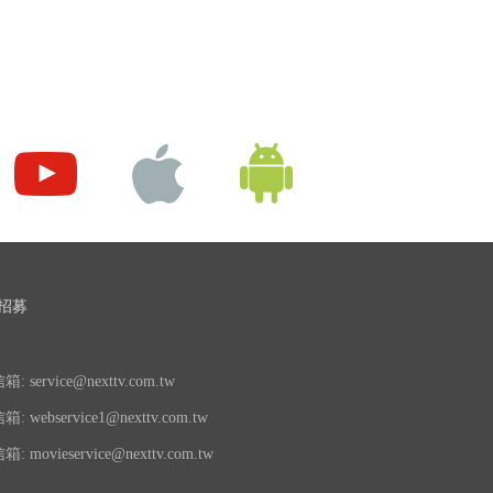
招募
 service@nexttv.com.tw
 webservice1@nexttv.com.tw
 movieservice@nexttv.com.tw