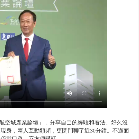
「台灣不是國家」轟綠街頭混混？...
航空城產業論壇」，分享自己的經驗和看法。好久沒
現身，兩人互動頻頻，更閉門聊了近30分鐘。不過面
關係戴口罩，不方便講話。