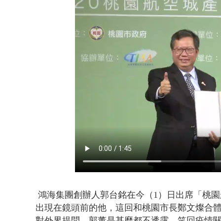
鄭麗文驚語
鴻海集團創辦人郭台銘在今（1）日
出席「
桃園
出現在鏡頭前的他，這回和桃園市長鄭文燦合體
對外界提問，郭董是甚麼都不透露，笑回疫情