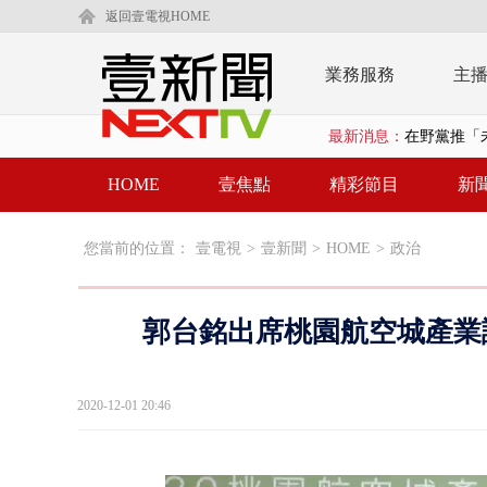
返回壹電視HOME
業務服務
主
在野黨推「
最新消息：
【新聞一點靈
蔣萬安提「
HOME
壹焦點
精彩節目
新
又毒駕！ 男
您當前的位置：
壹電視
>
壹新聞
>
HOME
>
政治
漢光演習第4
蔣萬安為慈
郭台銘出席桃園航空城產業論
柯文哲腳傷
金防部8小時
2020-12-01 20:46
白海豚外圍環