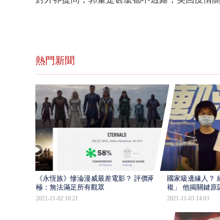
熱門新聞
​《永恆族》慘淪漫威最差電影？ 評價兩
國家級邊緣人？ 
極：無法滿足所有觀眾
複」 他揭關鍵原
2021-11-02 18:21
2021-11-03 14:03