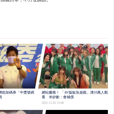
網怨加碼券「中獎號碼重
網站癱瘓！ 「AV版魷魚遊戲」湧10萬人觀
因
看 米砂歉：會補償
2021-11-02 15:08