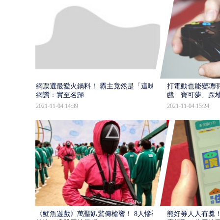
網票選最愛火鍋料！ 霸主竟然是「這味」
打電動也能變聰明
網讚：實至名歸
戲 寶可夢、踩
2021-11-04 14:39
2021-11-04 15:24
《魷魚遊戲》萬聖趴驚傳槍響！ 8人慘被
熊好券人人有獎！