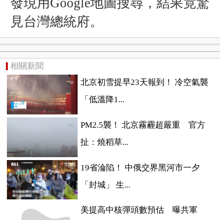
發現用Google地圖搜尋，結果竟驚
見台灣總統府。
相關新聞
北京初雪提早23天報到！ 冷空氣襲
「低溫降1...
PM2.5襲！ 北京霧霾超嚴重 官方
扯：燒稻草...
19省淪陷！ 中俄交界黑河市一夕
「封城」 生...
美提高中核彈頭數預估 曝共軍