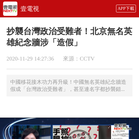
壹電視
APP下載
抄襲台灣政治受難者！北京無名英
雄紀念牆涉「造假」
2020-11-29 14:27:36
來源：CCTV
中國移花接木功力再升級！中國無名英雄紀念牆造
假成「台灣政治受難者」，甚至連名字都抄襲錯...