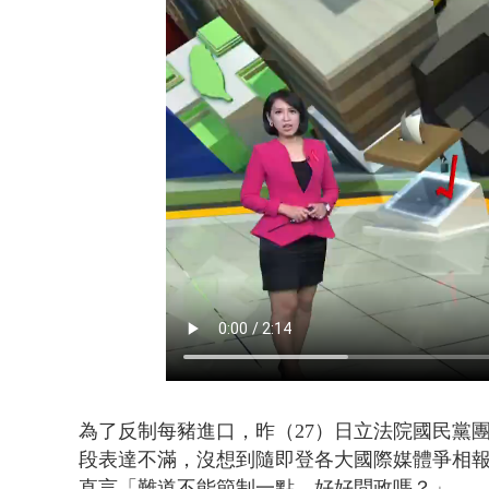
LaLapor
為了反制每豬進口，昨（27）日立法院國民黨
段表達不滿，沒想到隨即登各大國際媒體爭相
直言「難道不能節制一點、好好問政嗎？」