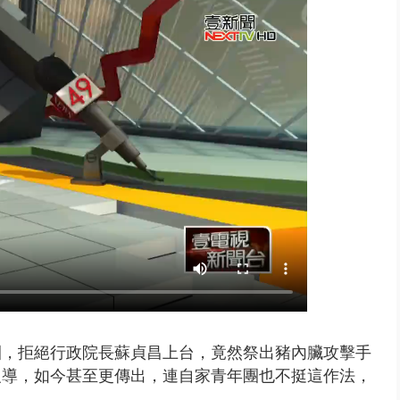
t天花板崩落「鷹架倒塌」砸傷嬤 客...
團，拒絕行政院長蘇貞昌上台，竟然祭出豬內臟攻擊手
報導，如今甚至更傳出，連自家青年團也不挺這作法，