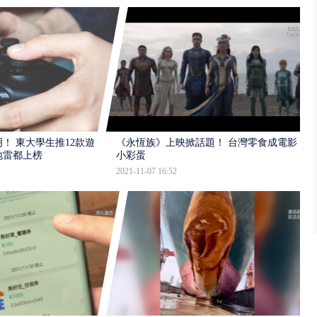
！ 東大學生推12款遊
《永恆族》上映掀話題！ 台灣零食成電影
地雷都上榜
小彩蛋
2021-11-07 16:52