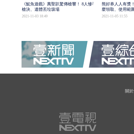
《魷魚遊戲》萬聖趴驚傳槍響！ 8人慘被
熊好券人人有獎！
槍決、遺體丟垃圾場
麼領取、使用範
2021-11-03 18:49
2021-11-05 11:55
關於