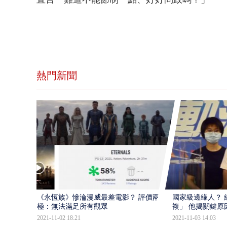
熱門新聞
​《永恆族》慘淪漫威最差電影？ 評價兩
國家級邊緣人？ 
極：無法滿足所有觀眾
複」 他揭關鍵原
2021-11-02 18:21
2021-11-03 14:03