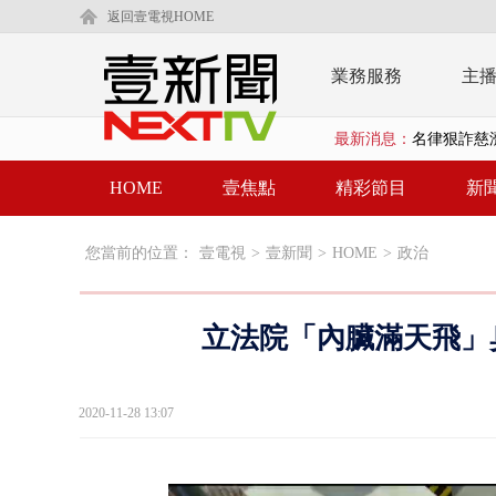
返回壹電視HOME
業務服務
主
最新消息：
名律狠詐慈濟
父親節限定！
HOME
壹焦點
精彩節目
新
白海豚海警！
您當前的位置：
壹電視
>
壹新聞
>
HOME
>
政治
沖繩機場航班
泰國傳嚴重校
立法院「內臟滿天飛」臭
中聯毒油20
BP出道10周
2020-11-28 13:07
「吉伊卡哇
「疫苗採購」