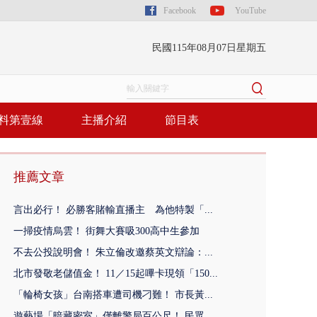
Facebook
YouTube
民國115年08月07日星期五
料第壹線
主播介紹
節目表
推薦文章
言出必行！ 必勝客賭輸直播主 為他特製「...
一掃疫情烏雲！ 街舞大賽吸300高中生參加
不去公投說明會！ 朱立倫改邀蔡英文辯論：...
北市發敬老儲值金！ 11／15起嗶卡現領「150...
「輪椅女孩」台南搭車遭司機刁難！ 市長黃...
遊藝場「暗藏密室」僅離警局百公尺！ 民眾...