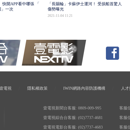
 快開APP看中哪張 「怎
「長賜輪」卡蘇伊士運河！ 受損船首驚人
圍」一次
傷勢曝光
2021-11-04 11:21
壹電視
隱私權政策
IWIN網路內容防護機構
人才
壹電視新聞台客服: 0809-009-995
客服信箱:
壹電視綜合台客服: (02)7737-4681
客服信箱:
壹電視電影台客服: (02)7737-4683
客服信箱: