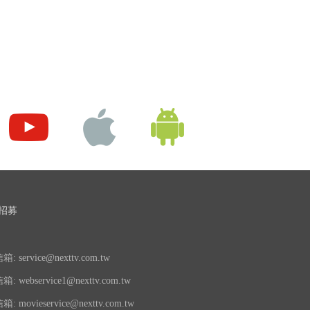
招募
 service@nexttv.com.tw
 webservice1@nexttv.com.tw
 movieservice@nexttv.com.tw