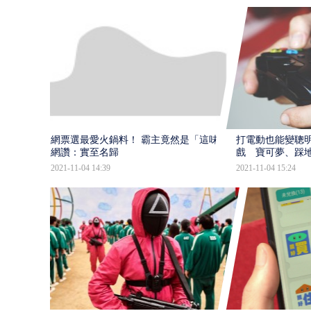
網票選最愛火鍋料！ 霸主竟然是「這味」
打電動也能變聰明
網讚：實至名歸
戲 寶可夢、踩
2021-11-04 14:39
2021-11-04 15:24