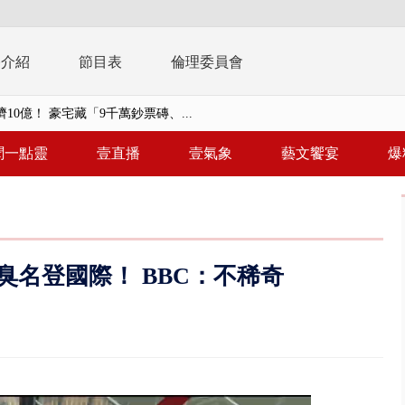
播介紹
節目表
倫理委員會
10億！ 豪宅藏「9千萬鈔票磚、...
 「一鴨三吃」、「客家攪福」...
聞一點靈
壹直播
壹氣象
藝文饗宴
爆
 雨彈將炸台中以北 不排除明...
取消！ 滯留旅客「拚手速」搶...
園槍擊！ 14歲槍手開火釀多師...
名登國際！ BBC：不稀奇
%下架標準惹議 傳石崇良、姜至...
年！ 8／8見面會限40粉絲 YG大...
」劇場版超人氣限量特典 粉絲排...
大逆轉！ 證實慈濟買BNT遭詐10...