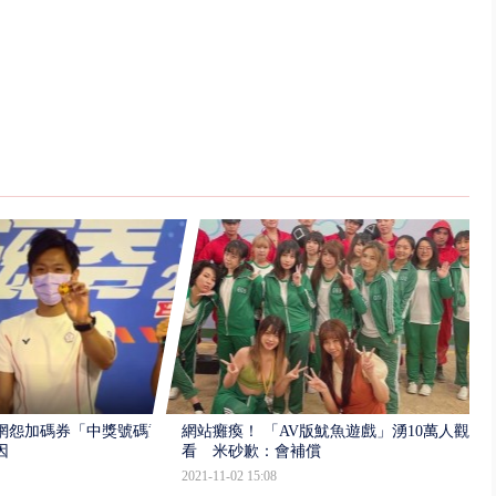
網怨加碼券「中獎號碼重
網站癱瘓！ 「AV版魷魚遊戲」湧10萬人觀
因
看 米砂歉：會補償
2021-11-02 15:08