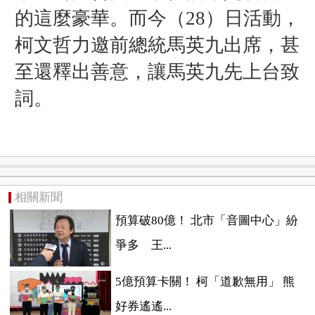
的這麼豪華。而
今（28）日
活動，
柯文哲力邀前總統馬英九出席，甚
至還釋出善意，讓馬英九先上台致
詞。
相關新聞
預算破80億！ 北市「音圖中心」紛
爭多 王...
5億預算卡關！ 柯「道歉無用」 熊
好券遙遙...