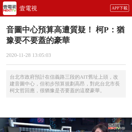
壹電視
APP下載
音圖中心預算高遭質疑！ 柯P：猶
豫要不要蓋的豪華
2020-11-28 13:05:03
台北市政府預計在信義路三段的AIT舊址上頭，改
建音圖中心，但初步預算規劃高昂，對此台北市長
柯文哲回應，很猶豫是否要蓋的這麼豪華。