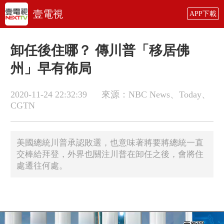
壹電視
APP下載
卸任後住哪？ 傳川普「移居佛
州」早有佈局
2020-11-24 22:32:39
來源：NBC News、Today、
CGTN
美國總統川普承認敗選，也意味著將要將總統一直
交棒給拜登，外界也關注川普在卸任之後，會將住
處遷往何處。