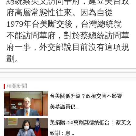
總統蔡英文訪問華府，建立美台政
府高層常態性往來。因為自從
1979年台美斷交後，台灣總統就
不能訪問華府，對於蔡總統訪問華
府一事，外交部說目前沒有這項規
劃。
相關新聞
台美關係升溫？政權交替不影響
美參議員仍...
美捐贈250萬劑莫德納抵台！ 蔡英文
致謝：患...