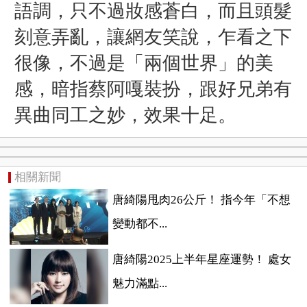
語調，只不過妝感蒼白，而且頭髮
刻意弄亂，讓網友笑說，乍看之下
很像，不過是「兩個世界」的美
感，暗指蔡阿嘎裝扮，跟好兄弟有
異曲同工之妙，效果十足。
相關新聞
唐綺陽甩肉26公斤！ 指今年「不想
變動都不...
唐綺陽2025上半年星座運勢！ 處女
魅力滿點...