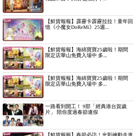
【鮮貨報報】霹靂卡霹靂拉拉！童年回
憶《小魔女DoReMi》25週...
【鮮貨報報】海綿寶寶25歲啦！期間
限定店華山免費入場中 多...
【鮮貨報報】海綿寶寶25歲啦！期間
限定店華山免費入場中 多...
一路看到開工！ 9部「經典港台賀歲
片」 陪你度過春節連假
【鮮貨報報】春節必訪！光影繪動走進