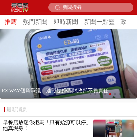
推薦
熱門新聞
即時新聞
新聞一點靈
政治
藍白杯葛人事！ NCC委員「歸零」波及民生 ...
最新消息
早餐店放迷你拒馬「只有始源可以停」
他真現身！