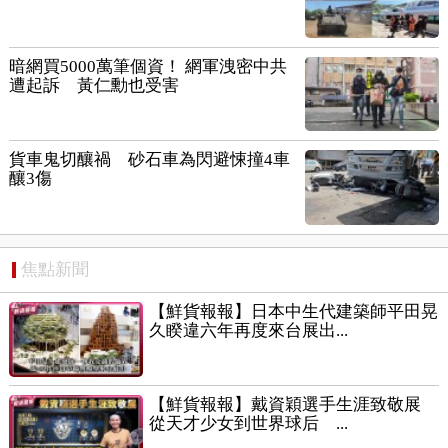
暗網買5000萬筆個資！ 網軍洩密中共
遭起訴 黃仁勳也受害
貨車鬼切釀禍 砂石車為閃避悚撞4車
釀3傷
焦點新聞
【鮮貨報報】日本中生代建築師平田晃
久睽違六年再度來台展出...
【鮮貨報報】戴資穎選手生涯致敬展
從天才少女到世界球后 ...