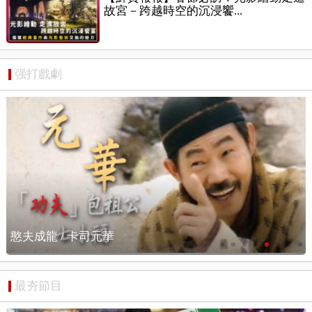
故宮－跨越時空的沉浸饗...
强打戲劇
憨夫成龍 / 搶先看
最夯節目