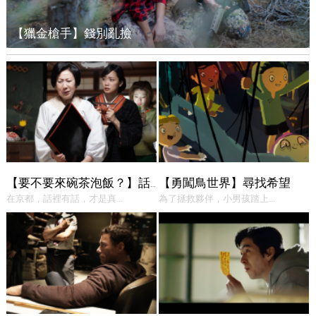
【獵金槍手】錢別亂撿
【勇闖鳥世界】尋找希望
【要不要來碗茶泡飯？】話中有話
在京都，話裡有話，才是真...
為了拯救夥伴，小男孩踏上...