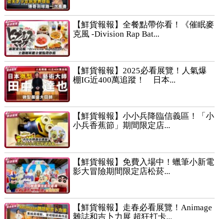
【鮮貨報報】全餐點帶你看！《催眠麥
克風 -Division Rap Bat...
【鮮貨報報】2025必看展覽！人氣爆
棚IG近400萬追蹤！ 日本...
【鮮貨報報】小小兵降臨信義區！「小
小兵香蕉節」期間限定店...
【鮮貨報報】免費入場中！蠟筆小新電
影大冒險期間限定店松菸...
【鮮貨報報】走春必看展覽！Animage
雜誌和吉卜力展 超狂打卡...