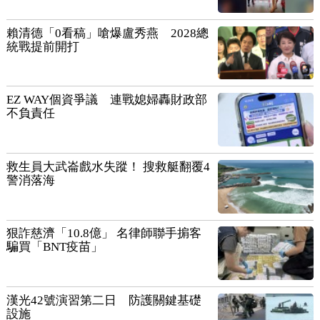
賴清德「0看稿」嗆爆盧秀燕 2028總
統戰提前開打
EZ WAY個資爭議 連戰媳婦轟財政部
不負責任
救生員大武崙戲水失蹤！ 搜救艇翻覆4
警消落海
狠詐慈濟「10.8億」 名律師聯手掮客
騙買「BNT疫苗」
漢光42號演習第二日 防護關鍵基礎
設施