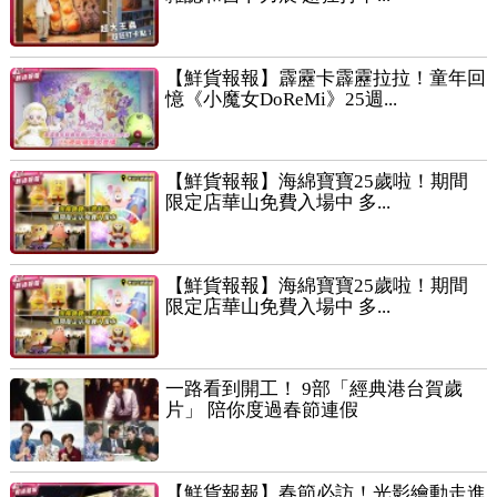
【鮮貨報報】霹靂卡霹靂拉拉！童年回
憶《小魔女DoReMi》25週...
【鮮貨報報】海綿寶寶25歲啦！期間
限定店華山免費入場中 多...
【鮮貨報報】海綿寶寶25歲啦！期間
限定店華山免費入場中 多...
一路看到開工！ 9部「經典港台賀歲
片」 陪你度過春節連假
【鮮貨報報】春節必訪！光影繪動走進