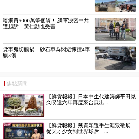
暗網買5000萬筆個資！ 網軍洩密中共
遭起訴 黃仁勳也受害
貨車鬼切釀禍 砂石車為閃避悚撞4車
釀3傷
焦點新聞
【鮮貨報報】日本中生代建築師平田晃
久睽違六年再度來台展出...
【鮮貨報報】戴資穎選手生涯致敬展
從天才少女到世界球后 ...