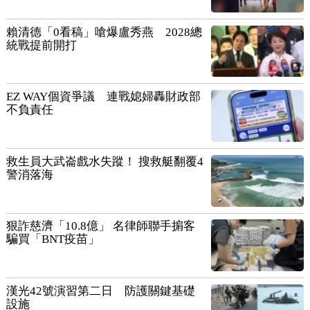
賴清德「0看稿」嗆爆盧秀燕 2028總
統戰提前開打
EZ WAY個資爭議 連戰媳婦轟財政部
不負責任
救生員大武崙戲水失蹤！ 搜救艇翻覆4
警消落海
狠詐慈濟「10.8億」 名律師聯手掮客
騙買「BNT疫苗」
漢光42號演習第二日 防護關鍵基礎
設施