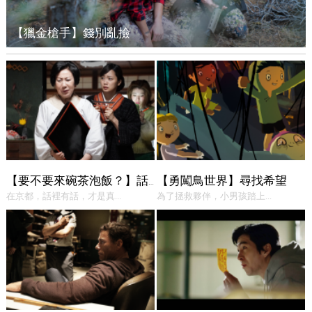
【獵金槍手】錢別亂撿
【勇闖鳥世界】尋找希望
【要不要來碗茶泡飯？】話中有話
在京都，話裡有話，才是真...
為了拯救夥伴，小男孩踏上...