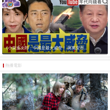
【狠狠抖內幕】選戰倒數115天！沈伯洋掃街...
熱播電影