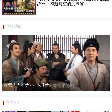
故宮－跨越時空的沉浸饗...
强打戲劇
憨夫成龍 / 卡司元華
最夯節目