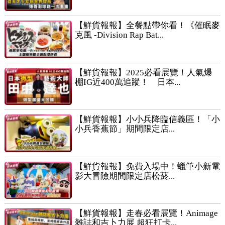
【鮮貨報報】全餐點帶你看！《催眠麥
克風 -Division Rap Bat...
【鮮貨報報】2025必看展覽！人氣爆
棚IG近400萬追蹤！ 日本...
【鮮貨報報】小小兵降臨信義區！「小
小兵香蕉節」期間限定店...
【鮮貨報報】免費入場中！蠟筆小新電
影大冒險期間限定店松菸...
【鮮貨報報】走春必看展覽！Animage
雜誌和吉卜力展 超狂打卡...