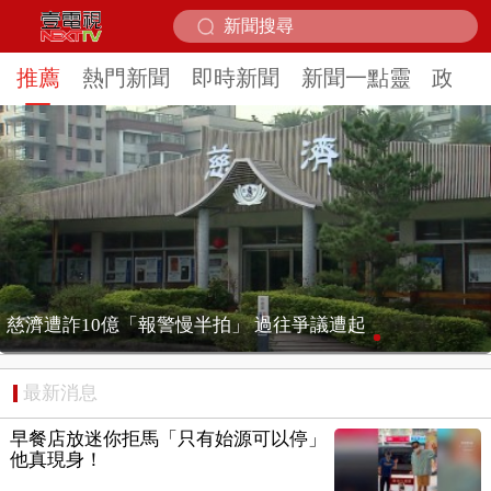
推薦
熱門新聞
即時新聞
新聞一點靈
政治
EZ WAY個資爭議 連戰媳婦轟財政部不負責任
最新消息
早餐店放迷你拒馬「只有始源可以停」
他真現身！