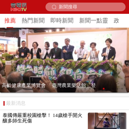
推薦
熱門新聞
即時新聞
新聞一點靈
政治
漢光模擬共軍轟炸！ 確保戰時空防不中斷 ...
最新消息
泰國傳嚴重校園槍擊！ 14歲槍手開火
釀多師生死傷