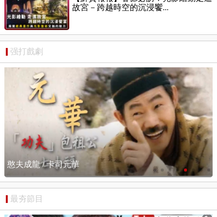
故宮－跨越時空的沉浸饗...
强打戲劇
憨夫成龍 / 搶先看
最夯節目