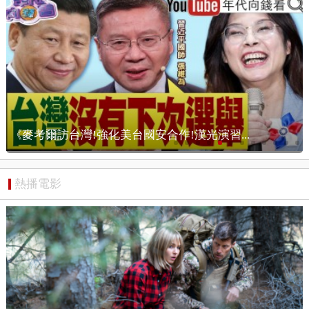
..
【狠狠抖內幕】北市戒嚴？沈伯洋簽名引蔣粉
熱播電影