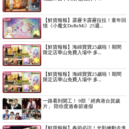
【鮮貨報報】霹靂卡霹靂拉拉！童年回
憶《小魔女DoReMi》25週...
【鮮貨報報】海綿寶寶25歲啦！期間
限定店華山免費入場中 多...
【鮮貨報報】海綿寶寶25歲啦！期間
限定店華山免費入場中 多...
一路看到開工！ 9部「經典港台賀歲
片」 陪你度過春節連假
【鮮貨報報】春節必訪！光影繪動走進