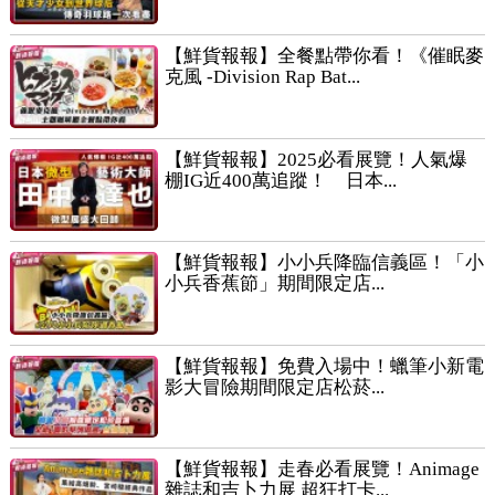
【鮮貨報報】全餐點帶你看！《催眠麥
克風 -Division Rap Bat...
【鮮貨報報】2025必看展覽！人氣爆
棚IG近400萬追蹤！ 日本...
【鮮貨報報】小小兵降臨信義區！「小
小兵香蕉節」期間限定店...
【鮮貨報報】免費入場中！蠟筆小新電
影大冒險期間限定店松菸...
【鮮貨報報】走春必看展覽！Animage
雜誌和吉卜力展 超狂打卡...