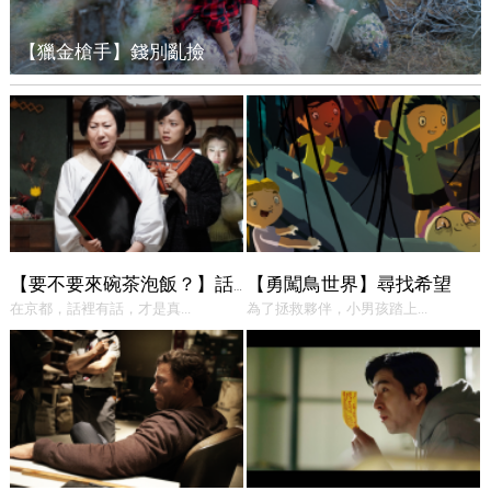
【獵金槍手】錢別亂撿
【勇闖鳥世界】尋找希望
【要不要來碗茶泡飯？】話中有話
在京都，話裡有話，才是真...
為了拯救夥伴，小男孩踏上...