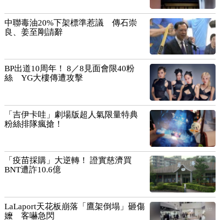
中聯毒油20%下架標準惹議 傳石崇
良、姜至剛請辭
BP出道10周年！ 8／8見面會限40粉
絲 YG大樓傳遭攻擊
「吉伊卡哇」劇場版超人氣限量特典
粉絲排隊瘋搶！
「疫苗採購」大逆轉！ 證實慈濟買
BNT遭詐10.6億
LaLaport天花板崩落「鷹架倒塌」砸傷
嬤 客嚇急閃