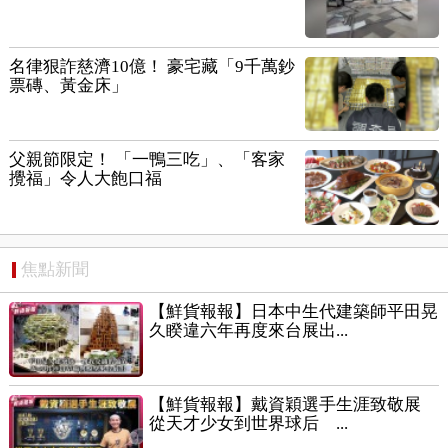
名律狠詐慈濟10億！ 豪宅藏「9千萬鈔
票磚、黃金床」
父親節限定！ 「一鴨三吃」、「客家
攪福」令人大飽口福
焦點新聞
【鮮貨報報】日本中生代建築師平田晃
久睽違六年再度來台展出...
【鮮貨報報】戴資穎選手生涯致敬展
從天才少女到世界球后 ...