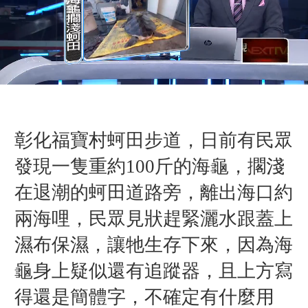
彰化福寶村蚵田步道，日前有民眾
發現一隻重約100斤的海龜，擱淺
在退潮的蚵田道路旁，離出海口約
兩海哩，民眾見狀趕緊灑水跟蓋上
濕布保濕，讓牠生存下來，因為海
龜身上疑似還有追蹤器，且上方寫
得還是簡體字，不確定有什麼用