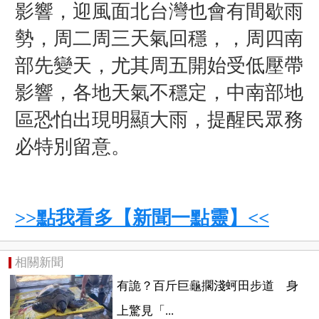
影響，迎風面北台灣也會有間歇雨
勢，周二周三天氣回穩，，周四南
部先變天，尤其周五開始受低壓帶
影響，各地天氣不穩定，中南部地
區恐怕出現明顯大雨，提醒民眾務
必特別留意。
>>點我看多【新聞一點靈】<<
相關新聞
有詭？百斤巨龜擱淺蚵田步道 身
上​驚見「...