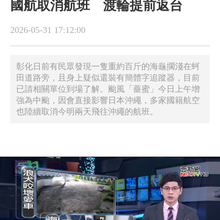
國航取消航班 渡輪提前返台
2026-05-31 17:12:00
​彰化日前有民眾發現一隻重約百斤的海龜擱淺在蚵
田道路旁，且身上疑似還裝有簡體字追蹤器，目前
已請相關單位到場了解。颱風「薔蜜」今日上午增
強為中颱，因會直接影響日本沖繩，多家國籍航空
也陸續取消今明兩天飛往沖繩的航班。