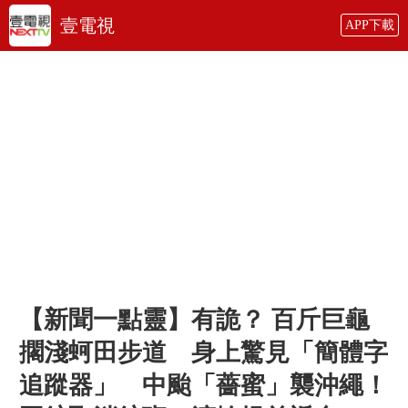
壹電視
APP下載
【新聞一點靈】有詭？ 百斤巨龜
擱淺蚵田步道 身上​驚見「簡體字
追蹤器」 中颱「薔蜜」襲沖繩！