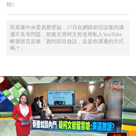
聊》
民眾黨中央委員蔡壁如，27日在網路節目談黨內溝
通不良等問題，前黨主席柯文哲使用私人YouTube
帳號留言反嗆「跑到節目放話，這是你溝通的方式
嗎？」