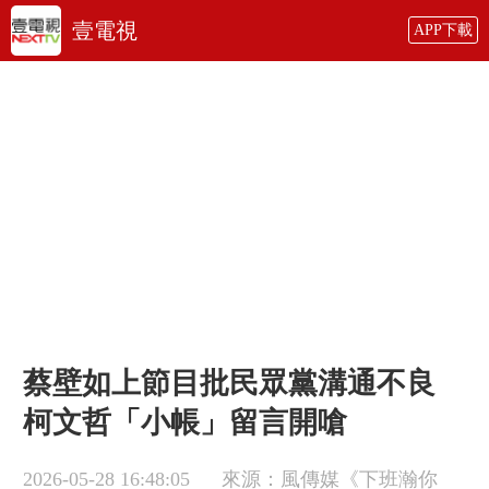
壹電視
APP下載
蔡壁如上節目批民眾黨溝通不良
柯文哲「小帳」留言開嗆
2026-05-28 16:48:05
來源：風傳媒《下班瀚你