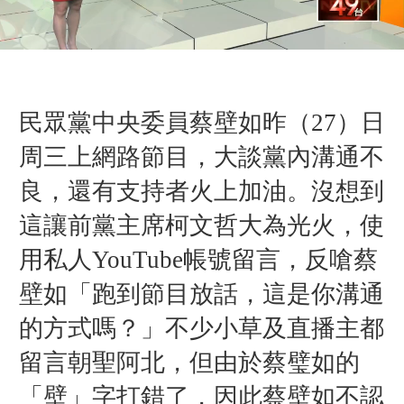
民眾黨中央委員蔡壁如昨（27）日
周三上網路節目，大談黨內溝通不
良，還有支持者火上加油。沒想到
這讓前黨主席柯文哲大為光火，使
用私人YouTube帳號留言，反嗆蔡
壁如「跑到節目放話，這是你溝通
的方式嗎？」不少小草及直播主都
留言朝聖阿北，但由於蔡璧如的
「壁」字打錯了，因此蔡壁如不認