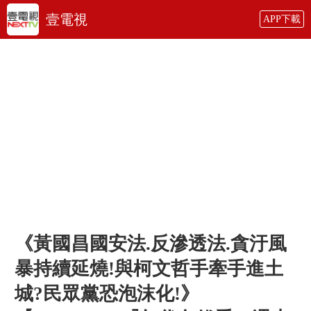
壹電視
APP下載
《黃國昌國安法.反滲透法.貪汙風
暴持續延燒!與柯文哲手牽手進土
城?民眾黨恐泡沫化!》