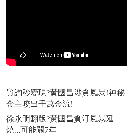
質詢秒變現?黃國昌涉貪風暴!神秘
金主咬出千萬金流!
徐永明翻版?黃國昌貪汙風暴延
燒...可能關7年!