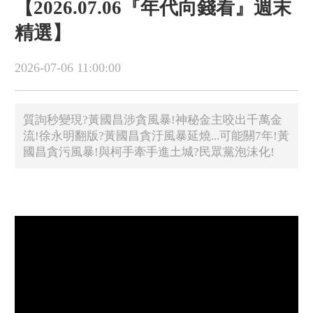
【2026.07.06『年代向錢看』週末
精選】
2026-07-06 11:00:00
質詢秒變現?黃國昌涉貪風暴!神秘金主咬出千萬金
流!徐永明翻版?黃國昌貪汙風暴延燒...可能關7年!黃
國昌貪污風暴!與柯手牽手進土城?民眾黨泡沫化!